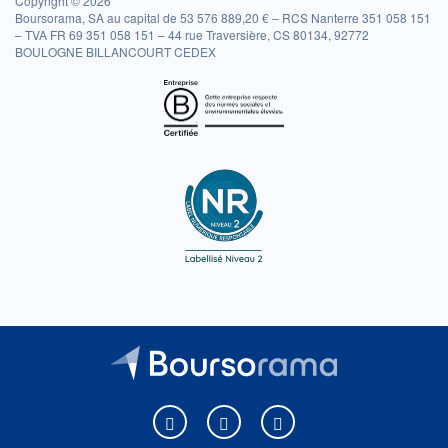
Copyright © 2026
Boursorama, SA au capital de 53 576 889,20 € – RCS Nanterre 351 058 151
– TVA FR 69 351 058 151 – 44 rue Traversière, CS 80134, 92772
BOULOGNE BILLANCOURT CEDEX
Boursorama sur Facebook
Boursorama sur X
Boursorama sur Youtu