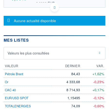
0,0000 EUR
VALEUR INDICATIVE
AU000000STM0 STTMF
DONNÉES TEMPS DIFFÉRÉ
Message d'information
Politique d'exécution
Aucune actualité disponible
Cotation sur les autres places
OUVERTURE
CLÔTURE VEILLE
0,0000
0,0000
MES LISTES
+ HAUT
+ BAS
0,0000
0,0000
Valeurs les plus consultées
VOLUME
CAPITAL ÉCHANGÉ
0
0,00%
VALORISATION
VALEUR
DERNIER
VAR.
LIMITE À LA
LIMITE À LA
84,43
+1,62%
Pétrole Brent
BAISSE
HAUSSE
0,0000
0,0000
4 333,68
-0,23%
Or
RENDEMENT
PER ESTIMÉ
8 714,93
+0,17%
CAC 40
ESTIMÉ 2026
2026
-
-
1,15495
-0,12%
EUR/USD SPOT
DERNIER
ÉCHANGE
74,09
-0,60%
TOTALENERGIES
-