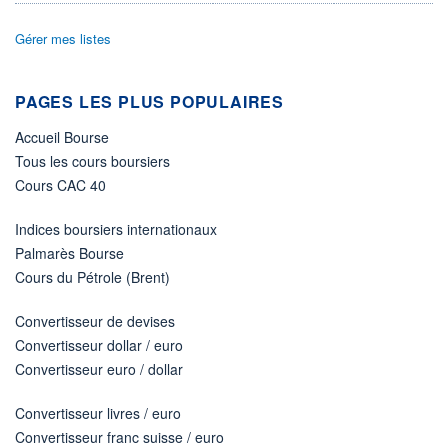
ÉLIGIBILITÉ
Gérer mes listes
Non éligible
Boursobank
PAGES LES PLUS POPULAIRES
+ PORTEFEUILLE
+ LISTE
Accueil Bourse
Tous les cours boursiers
Cours CAC 40
Indices boursiers internationaux
Palmarès Bourse
Cours du Pétrole (Brent)
Convertisseur de devises
Convertisseur dollar / euro
Convertisseur euro / dollar
Convertisseur livres / euro
Convertisseur franc suisse / euro