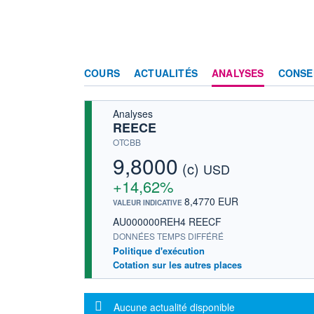
COURS
ACTUALITÉS
ANALYSES
CONSE
Analyses
REECE
OTCBB
9,8000
(c)
USD
+14,62%
8,4770 EUR
VALEUR INDICATIVE
AU000000REH4 REECF
DONNÉES TEMPS DIFFÉRÉ
Politique d'exécution
Cotation sur les autres places
Message d'information
Aucune actualité disponible