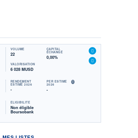
VOLUME
CAPITAL
ÉCHANGÉ
22
0,00%
VALORISATION
6 028 MUSD
RENDEMENT
PER ESTIMÉ
ESTIMÉ 2026
2026
-
-
ÉLIGIBILITÉ
Non éligible
Boursobank
MES LISTES