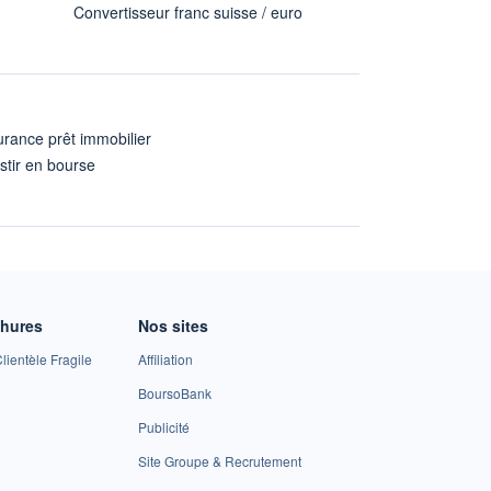
Convertisseur franc suisse / euro
rance prêt immobilier
stir en bourse
A
chures
Nos sites
lientèle Fragile
Affiliation
BoursoBank
Publicité
Site Groupe & Recrutement