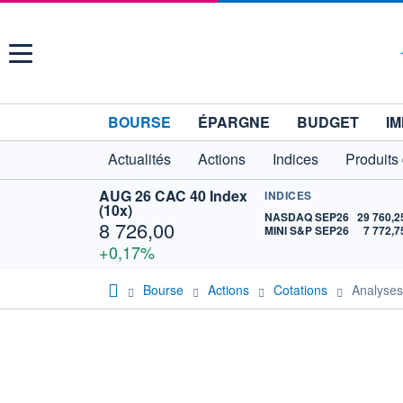
Menu
BOURSE
ÉPARGNE
BUDGET
IM
Actualités
Actions
Indices
Produits
AUG 26 CAC 40 Index
INDICES
(10x)
NASDAQ SEP26
29 760,2
8 726,00
MINI S&P SEP26
7 772,7
+0,17%
Bourse
Actions
Cotations
Analyse