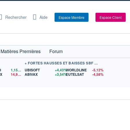
Rechercher
Aide
Espace Membre
Espace Client
Matières Premières
Forum
+ FORTES HAUSSES ET BAISSES SBF 120
D
1,1560
$US
UBISOFT
+4,43%
WORLDLINE
-5,12%
EX
14,97
$US
ABIVAX
+3,54%
EUTELSAT
-4,58%