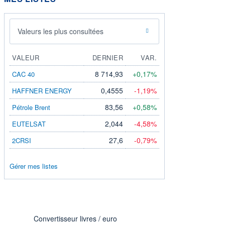
Valeurs les plus consultées
VALEUR
DERNIER
VAR.
8 714,93
+0,17%
CAC 40
0,4555
-1,19%
HAFFNER ENERGY
83,56
+0,58%
Pétrole Brent
2,044
-4,58%
EUTELSAT
27,6
-0,79%
2CRSI
Gérer mes listes
Convertisseur livres / euro