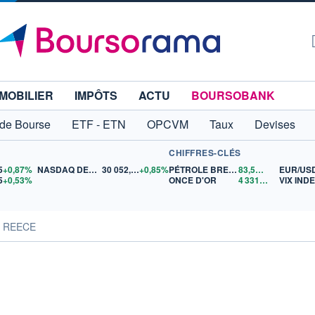
MOBILIER
IMPÔTS
ACTU
BOURSOBANK
 de Bourse
ETF - ETN
OPCVM
Taux
Devises
CHIFFRES-CLÉS
5
+0,87%
NASDAQ DEC26
30 052,00
+0,85%
PÉTROLE BRENT
83,56
$US
EUR/US
5
+0,53%
ONCE D'OR
4 331,05
$US
VIX IND
s REECE