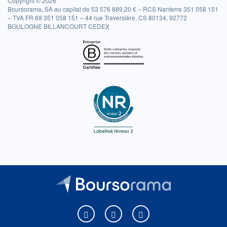
Copyright © 2026
Boursorama, SA au capital de 53 576 889,20 € – RCS Nanterre 351 058 151
– TVA FR 69 351 058 151 – 44 rue Traversière, CS 80134, 92772
BOULOGNE BILLANCOURT CEDEX
Boursorama sur Facebook
Boursorama sur X
Boursorama sur Youtu