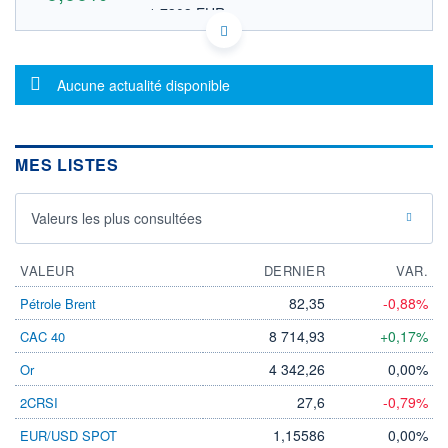
1,7303 EUR
VALEUR INDICATIVE
US74915M7048 QVCGB
DONNÉES TEMPS DIFFÉRÉ
Message d'information
Politique d'exécution
Aucune actualité disponible
Cotation sur les autres places
OUVERTURE
CLÔTURE VEILLE
0,0000
2,0000
MES LISTES
+ HAUT
+ BAS
0,0000
0,0000
Valeurs les plus consultées
VOLUME
CAPITAL ÉCHANGÉ
33
0,00%
VALORISATION
VALEUR
DERNIER
VAR.
LIMITE À LA
LIMITE À LA
82,35
-0,88%
Pétrole Brent
BAISSE
HAUSSE
0,0000
0,0000
8 714,93
+0,17%
CAC 40
RENDEMENT
PER ESTIMÉ
4 342,26
0,00%
Or
ESTIMÉ 2026
2026
-
-
27,6
-0,79%
2CRSI
DERNIER
ÉCHANGE
1,15586
0,00%
EUR/USD SPOT
17.04.26 / 15:51:30