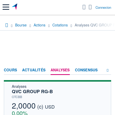
Menu
Connexion
Bourse
Actions
Cotations
Analyses QVC GROUP 
COURS
ACTUALITÉS
ANALYSES
CONSENSUS
Analyses
SOCIÉTÉ
QVC GROUP RG-B
HISTORIQUE
OTCBB
2,0000
(c)
ACTIONNAIRES
USD
0,00%