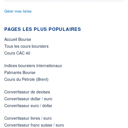
ÉLIGIBILITÉ
Gérer mes listes
Non éligible
Boursobank
PAGES LES PLUS POPULAIRES
+ PORTEFEUILLE
+ LISTE
Accueil Bourse
Tous les cours boursiers
Cours CAC 40
Indices boursiers internationaux
Palmarès Bourse
Cours du Pétrole (Brent)
Convertisseur de devises
Convertisseur dollar / euro
Convertisseur euro / dollar
Convertisseur livres / euro
Convertisseur franc suisse / euro