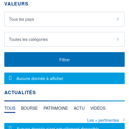
VALEURS
Tous les pays
Toutes les catégories
Filtrer
Message d'information
Aucune donnée à afficher
ACTUALITÉS
TOUS
BOURSE
PATRIMOINE
ACTU
VIDÉOS
Les + pertinentes
Message d'information
Aucune donnée n'est actuellement disponible.