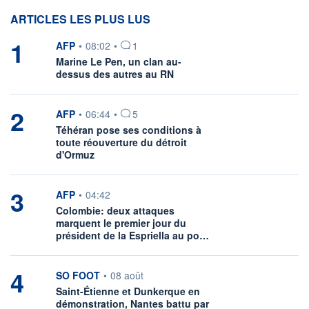
ARTICLES LES PLUS LUS
1
information fournie par
AFP
•
08:02
•
1
Marine Le Pen, un clan au-
dessus des autres au RN
2
information fournie par
AFP
•
06:44
•
5
Téhéran pose ses conditions à
toute réouverture du détroit
d'Ormuz
3
information fournie par
AFP
•
04:42
Colombie: deux attaques
marquent le premier jour du
président de la Espriella au po…
4
information fournie par
SO FOOT
•
08 août
Saint-Étienne et Dunkerque en
démonstration, Nantes battu par