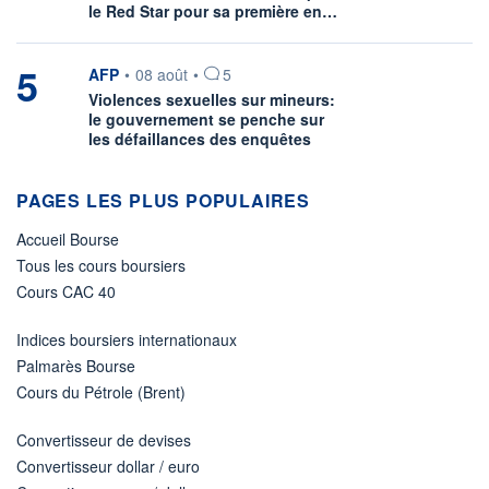
le Red Star pour sa première en…
5
information fournie par
AFP
•
08 août
•
5
Violences sexuelles sur mineurs:
le gouvernement se penche sur
les défaillances des enquêtes
PAGES LES PLUS POPULAIRES
Accueil Bourse
Tous les cours boursiers
Cours CAC 40
Indices boursiers internationaux
Palmarès Bourse
Cours du Pétrole (Brent)
Convertisseur de devises
Convertisseur dollar / euro