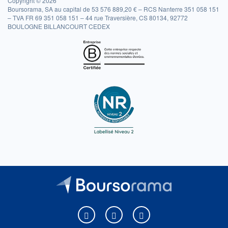
Copyright © 2026
Boursorama, SA au capital de 53 576 889,20 € – RCS Nanterre 351 058 151
– TVA FR 69 351 058 151 – 44 rue Traversière, CS 80134, 92772
BOULOGNE BILLANCOURT CEDEX
Boursorama sur Facebook
Boursorama sur X
Boursorama sur Youtu