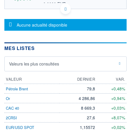
0,0000 EUR
VALEUR INDICATIVE
US7093481064 POAI
DONNÉES TEMPS DIFFÉRÉ
Message d'information
Politique d'exécution
Aucune actualité disponible
Cotation sur les autres places
OUVERTURE
CLÔTURE VEILLE
0,0000
0,0000
MES LISTES
+ HAUT
+ BAS
0,0000
0,0000
Valeurs les plus consultées
VOLUME
CAPITAL ÉCHANGÉ
0
0,00%
VALORISATION
VALEUR
DERNIER
VAR.
LIMITE À LA
LIMITE À LA
79,8
+0,48%
Pétrole Brent
BAISSE
HAUSSE
0,0000
0,0000
4 286,86
+0,94%
Or
RENDEMENT
PER ESTIMÉ
8 669,3
+0,03%
CAC 40
ESTIMÉ 2026
2026
-
-
27,6
+8,07%
2CRSI
DERNIER
ÉCHANGE
1,15572
+0,02%
EUR/USD SPOT