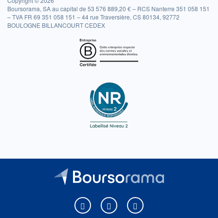
Copyright © 2026
Boursorama, SA au capital de 53 576 889,20 € – RCS Nanterre 351 058 151
– TVA FR 69 351 058 151 – 44 rue Traversière, CS 80134, 92772
BOULOGNE BILLANCOURT CEDEX
Boursorama sur Facebook
Boursorama sur X
Boursorama sur Youtu