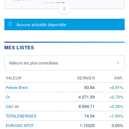
0,0000 EUR
VALEUR INDICATIVE
CA67113W2013 OTGDD
DONNÉES TEMPS DIFFÉRÉ
Message d'information
Politique d'exécution
Aucune actualité disponible
Cotation sur les autres places
OUVERTURE
CLÔTURE VEILLE
0,0000
0,0000
MES LISTES
+ HAUT
+ BAS
0,0000
0,0000
Valeurs les plus consultées
VOLUME
CAPITAL ÉCHANGÉ
0
0,00%
VALORISATION
VALEUR
DERNIER
VAR.
LIMITE À LA
LIMITE À LA
83,84
+0,91%
Pétrole Brent
BAISSE
HAUSSE
0,0000
0,0000
4 271,59
+0,73%
Or
RENDEMENT
PER ESTIMÉ
8 699,71
+0,35%
CAC 40
ESTIMÉ 2026
2026
-
-
74,54
+1,00%
TOTALENERGIES
DERNIER
ÉCHANGE
1,15225
0,00%
EUR/USD SPOT
-