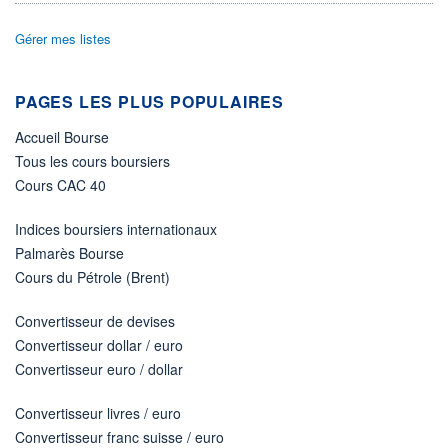
ÉLIGIBILITÉ
Gérer mes listes
Non éligible
Boursobank
PAGES LES PLUS POPULAIRES
+ PORTEFEUILLE
+ LISTE
Accueil Bourse
Tous les cours boursiers
Cours CAC 40
Indices boursiers internationaux
Palmarès Bourse
Cours du Pétrole (Brent)
Convertisseur de devises
Convertisseur dollar / euro
Convertisseur euro / dollar
Convertisseur livres / euro
Convertisseur franc suisse / euro