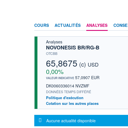
COURS
ACTUALITÉS
ANALYSES
CONSE
Analyses
NOVONESIS BR/RG-B
OTCBB
65,8675
(c)
USD
0,00%
57,0907 EUR
VALEUR INDICATIVE
DK0060336014 NVZMF
DONNÉES TEMPS DIFFÉRÉ
Politique d'exécution
Cotation sur les autres places
Message d'information
Aucune actualité disponible