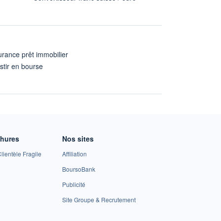
rance prêt immobilier
stir en bourse
A
chures
Nos sites
lientèle Fragile
Affiliation
BoursoBank
Publicité
Site Groupe & Recrutement