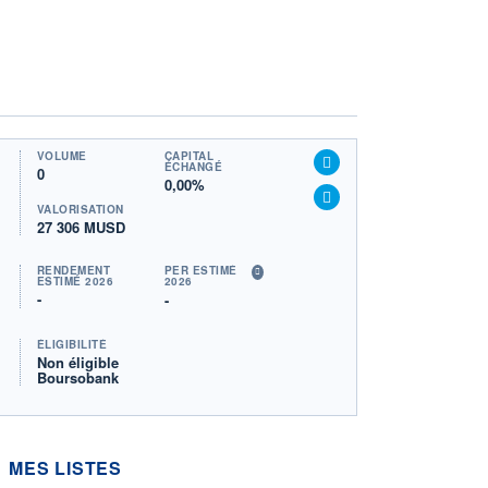
VOLUME
CAPITAL
ÉCHANGÉ
0
0,00%
VALORISATION
27 306 MUSD
RENDEMENT
PER ESTIMÉ
ESTIMÉ 2026
2026
-
-
ÉLIGIBILITÉ
Non éligible
Boursobank
MES LISTES