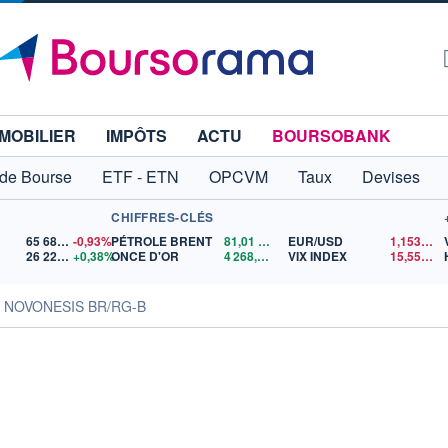
MOBILIER
IMPÔTS
ACTU
BOURSOBANK
 de Bourse
ETF - ETN
OPCVM
Taux
Devises
CHIFFRES-CLÉS
65 683,26
-0,93%
PÉTROLE BRENT
81,01
$US
EUR/USD
1,1536
$U
26 224,66
+0,38%
ONCE D'OR
4 268,79
$US
VIX INDEX
15,55
$US
s NOVONESIS BR/RG-B