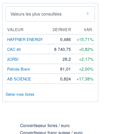
Valeurs les plus consultées
VALEUR
DERNIER
VAR.
0,486
+15,71%
HAFFNER ENERGY
8 740,75
+0,82%
CAC 40
28,2
+2,17%
2CRSI
81,01
+2,00%
Pétrole Brent
0,824
+17,38%
AB SCIENCE
Gérer mes listes
Convertisseur livres / euro
Convertisseur franc suisse / euro