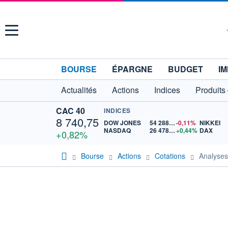
Menu
BOURSE
ÉPARGNE
BUDGET
IM
Actualités
Actions
Indices
Produits
CAC 40
INDICES
8 740,75
DOW JONES
54 288,26
-0,11%
NIKKEI
NASDAQ
26 478,96
+0,44%
DAX
+0,82%
Bourse
Actions
Cotations
Analyse