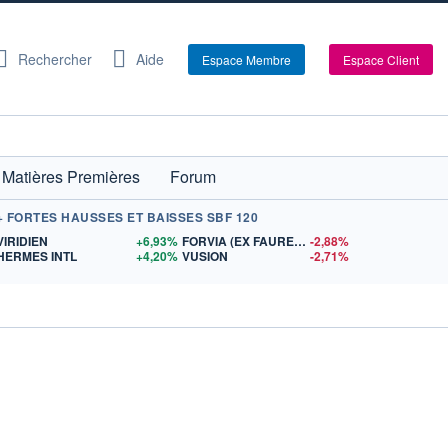
Rechercher
Aide
Espace Membre
Espace Client
Matières Premières
Forum
+ FORTES HAUSSES ET BAISSES SBF 120
S
VIRIDIEN
+6,93%
FORVIA (EX FAURECIA)
-2,88%
HERMES INTL
+4,20%
VUSION
-2,71%