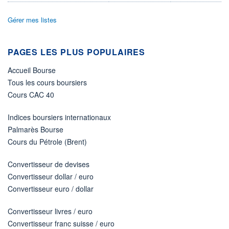
ÉLIGIBILITÉ
Gérer mes listes
Non éligible
Boursobank
PAGES LES PLUS POPULAIRES
+ PORTEFEUILLE
+ LISTE
Accueil Bourse
Tous les cours boursiers
Cours CAC 40
Indices boursiers internationaux
Palmarès Bourse
Cours du Pétrole (Brent)
Convertisseur de devises
Convertisseur dollar / euro
Convertisseur euro / dollar
Convertisseur livres / euro
Convertisseur franc suisse / euro