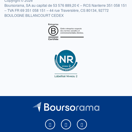
Copyright © 2026
Boursorama, SA au capital de 53 576 889,20 € – RCS Nanterre 351 058 151
– TVA FR 69 351 058 151 – 44 rue Traversière, CS 80134, 92772
BOULOGNE BILLANCOURT CEDEX
Boursorama sur Facebook
Boursorama sur X
Boursorama sur Youtu