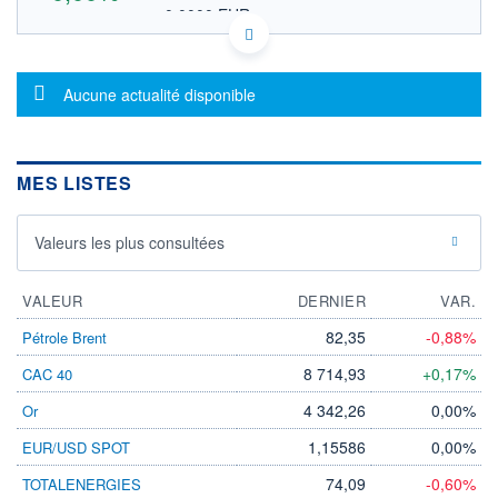
0,0000 EUR
VALEUR INDICATIVE
IL0010910656 MYTRF
DONNÉES TEMPS DIFFÉRÉ
Message d'information
Politique d'exécution
Aucune actualité disponible
Cotation sur les autres places
OUVERTURE
CLÔTURE VEILLE
0,0000
0,0000
MES LISTES
+ HAUT
+ BAS
0,0000
0,0000
Valeurs les plus consultées
VOLUME
CAPITAL ÉCHANGÉ
0
0,00%
VALORISATION
VALEUR
DERNIER
VAR.
LIMITE À LA
LIMITE À LA
82,35
-0,88%
Pétrole Brent
BAISSE
HAUSSE
0,0000
0,0000
8 714,93
+0,17%
CAC 40
RENDEMENT
PER ESTIMÉ
4 342,26
0,00%
Or
ESTIMÉ 2026
2026
-
-
1,15586
0,00%
EUR/USD SPOT
DERNIER
ÉCHANGE
74,09
-0,60%
TOTALENERGIES
-