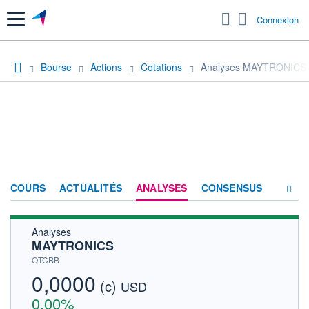
Menu
Connexion
Bourse
Actions
Cotations
Analyses MAYTRONICS
COURS
ACTUALITÉS
ANALYSES
CONSENSUS
Analyses
SOCIÉTÉ
MAYTRONICS
HISTORIQUE
OTCBB
0,0000
(c)
ACTIONNAIRES
USD
0,00%