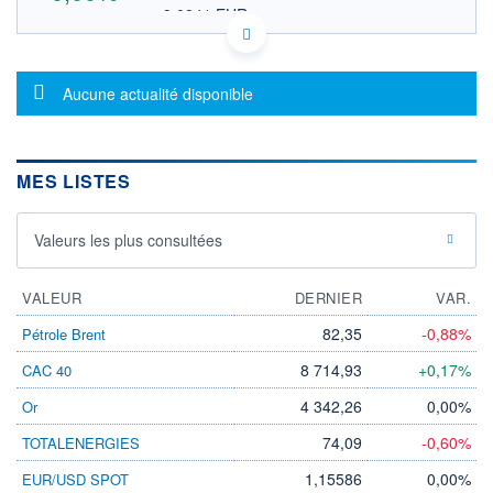
9,0841 EUR
VALEUR INDICATIVE
US57642Y1091 MXOOS
DONNÉES TEMPS DIFFÉRÉ
Message d'information
Politique d'exécution
Aucune actualité disponible
Cotation sur les autres places
OUVERTURE
CLÔTURE VEILLE
0,0000
10,5000
MES LISTES
+ HAUT
+ BAS
0,0000
0,0000
Valeurs les plus consultées
VOLUME
CAPITAL ÉCHANGÉ
0
0,00%
VALORISATION
VALEUR
DERNIER
VAR.
LIMITE À LA
LIMITE À LA
82,35
-0,88%
Pétrole Brent
BAISSE
HAUSSE
0,0000
0,0000
8 714,93
+0,17%
CAC 40
RENDEMENT
PER ESTIMÉ
4 342,26
0,00%
Or
ESTIMÉ 2026
2026
-
-
74,09
-0,60%
TOTALENERGIES
DERNIER
ÉCHANGE
1,15586
0,00%
EUR/USD SPOT
13.07.26 / 16:30:35