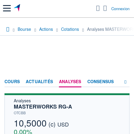
Menu
Connexion
Bourse
Actions
Cotations
Analyses MASTERWOR
COURS
ACTUALITÉS
ANALYSES
CONSENSUS
Analyses
SOCIÉTÉ
MASTERWORKS RG-A
HISTORIQUE
OTCBB
10,5000
(c)
ACTIONNAIRES
USD
0,00%