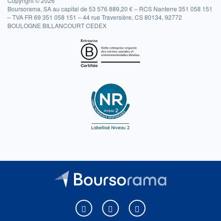
Copyright © 2026
Boursorama, SA au capital de 53 576 889,20 € – RCS Nanterre 351 058 151
– TVA FR 69 351 058 151 – 44 rue Traversière, CS 80134, 92772
BOULOGNE BILLANCOURT CEDEX
Boursorama sur Facebook
Boursorama sur X
Boursorama sur Youtu