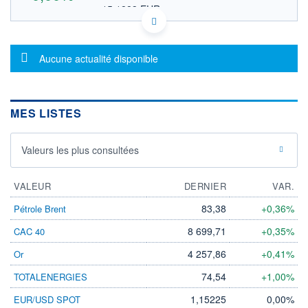
15,1883 EUR
VALEUR INDICATIVE
US57655E1073 MKSKS
DONNÉES TEMPS DIFFÉRÉ
Message d'information
Politique d'exécution
Aucune actualité disponible
Cotation sur les autres places
OUVERTURE
CLÔTURE VEILLE
0,0000
17,5000
MES LISTES
+ HAUT
+ BAS
0,0000
0,0000
Valeurs les plus consultées
VOLUME
CAPITAL ÉCHANGÉ
20
0,00%
VALORISATION
VALEUR
DERNIER
VAR.
LIMITE À LA
LIMITE À LA
83,38
+0,36%
Pétrole Brent
BAISSE
HAUSSE
0,0000
0,0000
8 699,71
+0,35%
CAC 40
RENDEMENT
PER ESTIMÉ
4 257,86
+0,41%
Or
ESTIMÉ 2026
2026
-
-
74,54
+1,00%
TOTALENERGIES
DERNIER
ÉCHANGE
1,15225
0,00%
EUR/USD SPOT
16.07.26 / 18:42:40