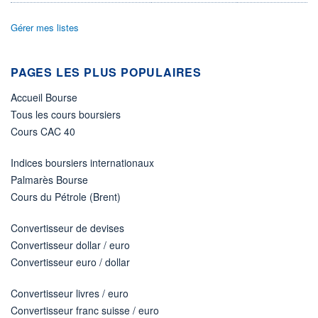
ÉLIGIBILITÉ
Gérer mes listes
Non éligible
Boursobank
PAGES LES PLUS POPULAIRES
+ PORTEFEUILLE
+ LISTE
Accueil Bourse
Tous les cours boursiers
Cours CAC 40
Indices boursiers internationaux
Palmarès Bourse
Cours du Pétrole (Brent)
Convertisseur de devises
Convertisseur dollar / euro
Convertisseur euro / dollar
Convertisseur livres / euro
Convertisseur franc suisse / euro