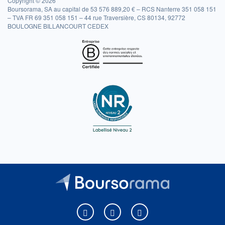
Copyright © 2026
Boursorama, SA au capital de 53 576 889,20 € – RCS Nanterre 351 058 151
– TVA FR 69 351 058 151 – 44 rue Traversière, CS 80134, 92772
BOULOGNE BILLANCOURT CEDEX
Boursorama sur Facebook
Boursorama sur X
Boursorama sur Youtu