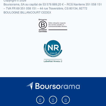
Copyright © 2026
Boursorama, SA au capital de 53 576 889,20 € – RCS Nanterre 351 058 151
– TVA FR 69 351 058 151 – 44 rue Traversière, CS 80134, 92772
BOULOGNE BILLANCOURT CEDEX
Boursorama sur Facebook
Boursorama sur X
Boursorama sur Youtu