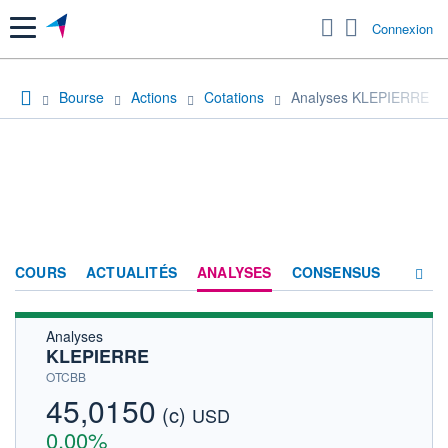
Menu
Connexion
Bourse
Actions
Cotations
Analyses KLEPIERRE
COURS
ACTUALITÉS
ANALYSES
CONSENSUS
Analyses
SOCIÉTÉ
KLEPIERRE
HISTORIQUE
OTCBB
45,0150
(c)
ACTIONNAIRES
USD
0,00%