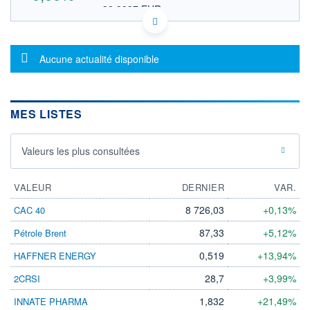
38,9987 EUR
VALEUR INDICATIVE
FR0000121964 KLPEF
DONNÉES TEMPS DIFFÉRÉ
Message d'information
Politique d'exécution
Aucune actualité disponible
Cotation sur les autres places
OUVERTURE
CLÔTURE VEILLE
0,0000
45,0150
MES LISTES
+ HAUT
+ BAS
0,0000
0,0000
Valeurs les plus consultées
VOLUME
CAPITAL ÉCHANGÉ
0
0,00%
VALORISATION
VALEUR
DERNIER
VAR.
12 913 MUSD
8 726,03
+0,13%
CAC 40
LIMITE À LA
LIMITE À LA
BAISSE
HAUSSE
87,33
+5,12%
Pétrole Brent
0,0000
0,0000
0,519
+13,94%
HAFFNER ENERGY
RENDEMENT
PER ESTIMÉ
ESTIMÉ 2026
2026
28,7
+3,99%
2CRSI
-
-
1,832
+21,49%
INNATE PHARMA
DERNIER
ÉCHANGE