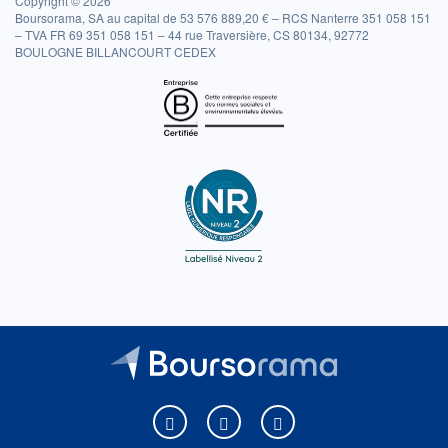
Copyright © 2026
Boursorama, SA au capital de 53 576 889,20 € – RCS Nanterre 351 058 151
– TVA FR 69 351 058 151 – 44 rue Traversière, CS 80134, 92772
BOULOGNE BILLANCOURT CEDEX
Boursorama sur Facebook
Boursorama sur X
Boursorama sur Youtu