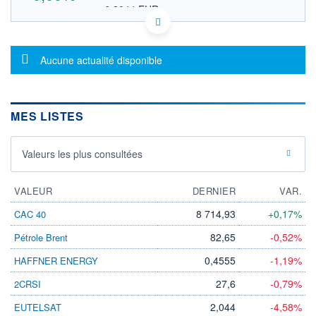
6,8044 EUR
VALEUR INDICATIVE
JP3845000003 HUKEF
DONNÉES TEMPS DIFFÉRÉ
Message d'information
Politique d'exécution
Aucune actualité disponible
Cotation sur les autres places
OUVERTURE
CLÔTURE VEILLE
0,0000
7,8700
MES LISTES
+ HAUT
+ BAS
0,0000
0,0000
Valeurs les plus consultées
VOLUME
CAPITAL ÉCHANGÉ
0
0,00%
VALORISATION
VALEUR
DERNIER
VAR.
236 MUSD
8 714,93
+0,17%
CAC 40
LIMITE À LA
LIMITE À LA
BAISSE
HAUSSE
82,65
-0,52%
Pétrole Brent
0,0000
0,0000
0,4555
-1,19%
HAFFNER ENERGY
RENDEMENT
PER ESTIMÉ
ESTIMÉ 2026
2026
27,6
-0,79%
2CRSI
-
-
2,044
-4,58%
EUTELSAT
DERNIER
ÉCHANGE