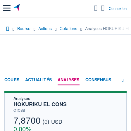
Menu
Connexion
Bourse
Actions
Cotations
Analyses HOKURIKU E
COURS
ACTUALITÉS
ANALYSES
CONSENSUS
Analyses
SOCIÉTÉ
HOKURIKU EL CONS
HISTORIQUE
OTCBB
7,8700
(c)
ACTIONNAIRES
USD
0,00%