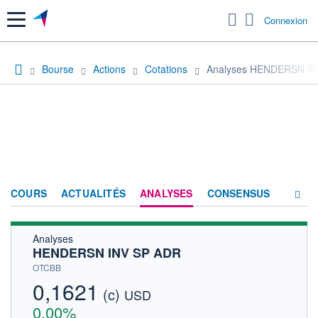
Menu
Connexion
Bourse
Actions
Cotations
Analyses HENDERSN I
COURS
ACTUALITÉS
ANALYSES
CONSENSUS
Analyses
SOCIÉTÉ
HENDERSN INV SP ADR
HISTORIQUE
OTCBB
0,1621
(c)
ACTIONNAIRES
USD
0,00%