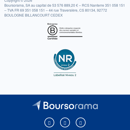
Copyright © 2026
Boursorama, SA au capital de 53 576 889,20 € – RCS Nanterre 351 058 151
– TVA FR 69 351 058 151 – 44 rue Traversière, CS 80134, 92772
BOULOGNE BILLANCOURT CEDEX
Boursorama sur Facebook
Boursorama sur X
Boursorama sur Youtu