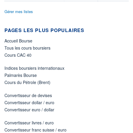
ÉLIGIBILITÉ
Gérer mes listes
Non éligible
Boursobank
PAGES LES PLUS POPULAIRES
+ PORTEFEUILLE
+ LISTE
Accueil Bourse
Tous les cours boursiers
Cours CAC 40
Indices boursiers internationaux
Palmarès Bourse
Cours du Pétrole (Brent)
Convertisseur de devises
Convertisseur dollar / euro
Convertisseur euro / dollar
Convertisseur livres / euro
Convertisseur franc suisse / euro