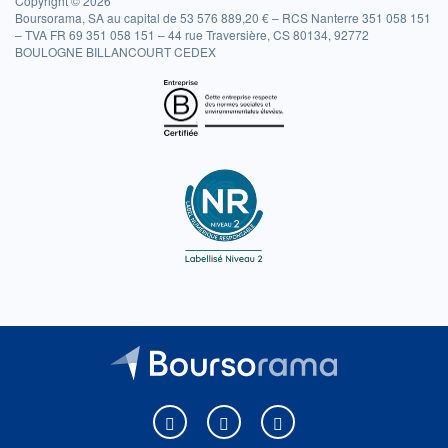
Copyright © 2026
Boursorama, SA au capital de 53 576 889,20 € – RCS Nanterre 351 058 151
– TVA FR 69 351 058 151 – 44 rue Traversière, CS 80134, 92772
BOULOGNE BILLANCOURT CEDEX
Boursorama sur Facebook
Boursorama sur X
Boursorama sur Youtu