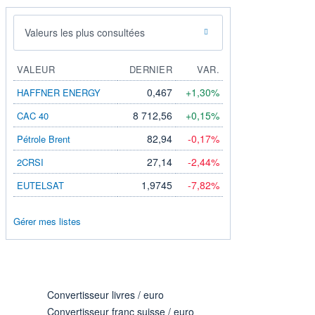
Valeurs les plus consultées
VALEUR
DERNIER
VAR.
0,467
+1,30%
HAFFNER ENERGY
8 712,56
+0,15%
CAC 40
82,94
-0,17%
Pétrole Brent
27,14
-2,44%
2CRSI
1,9745
-7,82%
EUTELSAT
Gérer mes listes
Convertisseur livres / euro
Convertisseur franc suisse / euro