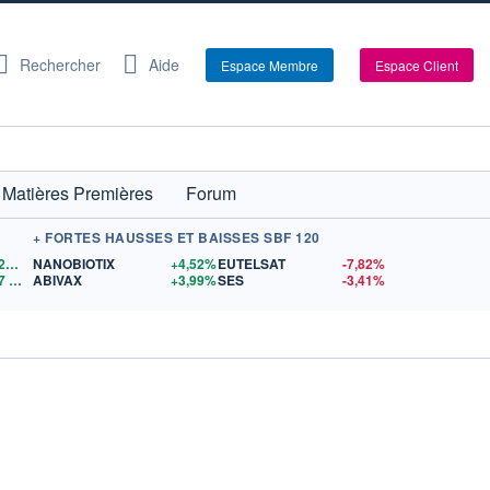
Rechercher
Aide
Espace Membre
Espace Client
Matières Premières
Forum
+ FORTES HAUSSES ET BAISSES SBF 120
1,1527
$US
NANOBIOTIX
+4,52%
EUTELSAT
-7,82%
7
$US
ABIVAX
+3,99%
SES
-3,41%