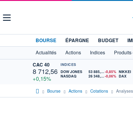
Menu
BOURSE
ÉPARGNE
BUDGET
IM
Actualités
Actions
Indices
Produits
CAC 40
INDICES
8 712,56
DOW JONES
53 885,10
-0,85%
NIKKEI
NASDAQ
26 348,35
-0,06%
DAX
+0,15%
Bourse
Actions
Cotations
Analyse