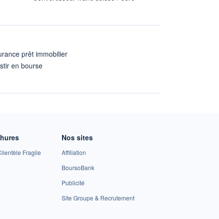
rance prêt immobilier
stir en bourse
A
chures
Nos sites
lientèle Fragile
Affiliation
BoursoBank
Publicité
Site Groupe & Recrutement