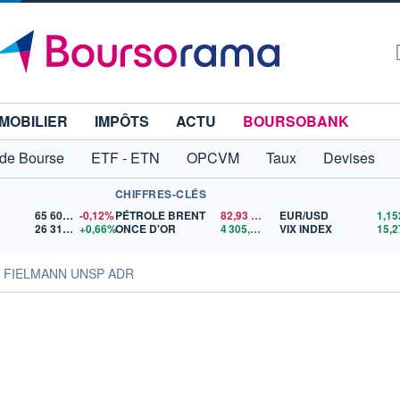
MOBILIER
IMPÔTS
ACTU
BOURSOBANK
 de Bourse
ETF - ETN
OPCVM
Taux
Devises
CHIFFRES-CLÉS
65 606,71
-0,12%
PÉTROLE BRENT
82,93
$US
EUR/USD
26 312,13
+0,66%
ONCE D'OR
4 305,07
$US
VIX INDEX
15,2
s FIELMANN UNSP ADR