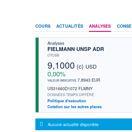
COURS
ACTUALITÉS
ANALYSES
CONSE
Analyses
FIELMANN UNSP ADR
OTCBB
9,1000
(c)
USD
0,00%
7,8943 EUR
VALEUR INDICATIVE
US31660D1072 FLMNY
DONNÉES TEMPS DIFFÉRÉ
Politique d'exécution
Cotation sur les autres places
Message d'information
Aucune actualité disponible