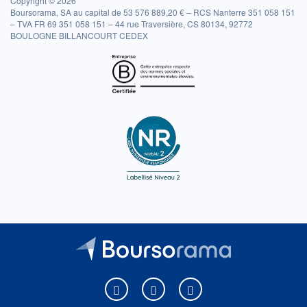
Copyright © 2026
Boursorama, SA au capital de 53 576 889,20 € – RCS Nanterre 351 058 151
– TVA FR 69 351 058 151 – 44 rue Traversière, CS 80134, 92772
BOULOGNE BILLANCOURT CEDEX
Boursorama sur Facebook
Boursorama sur X
Boursorama sur Youtu