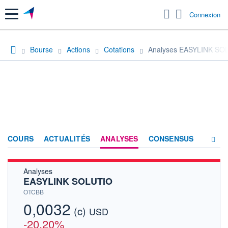
Menu
Connexion
Bourse
Actions
Cotations
Analyses EASYLINK SO
COURS
ACTUALITÉS
ANALYSES
CONSENSUS
Analyses
SOCIÉTÉ
EASYLINK SOLUTIO
HISTORIQUE
OTCBB
0,0032
(c)
ACTIONNAIRES
USD
-20,20%