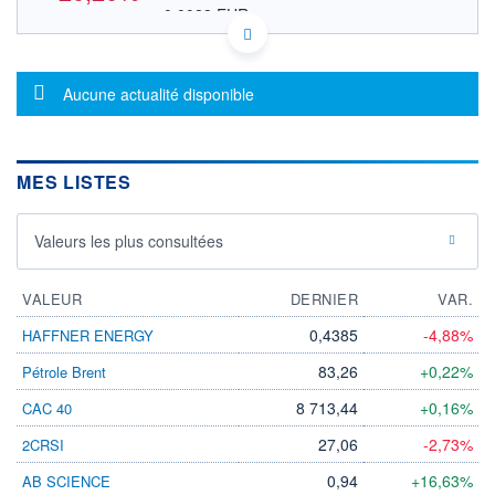
0,0028 EUR
VALEUR INDICATIVE
US27785J1025 ESYL
DONNÉES TEMPS DIFFÉRÉ
Message d'information
Politique d'exécution
Aucune actualité disponible
Cotation sur les autres places
OUVERTURE
CLÔTURE VEILLE
0,0032
0,0040
MES LISTES
+ HAUT
+ BAS
0,0032
0,0032
Valeurs les plus consultées
VOLUME
CAPITAL ÉCHANGÉ
220
0,00%
VALORISATION
VALEUR
DERNIER
VAR.
LIMITE À LA
LIMITE À LA
0,4385
-4,88%
HAFFNER ENERGY
BAISSE
HAUSSE
0,0000
0,0000
83,26
+0,22%
Pétrole Brent
RENDEMENT
PER ESTIMÉ
8 713,44
+0,16%
CAC 40
ESTIMÉ 2026
2026
-
-
27,06
-2,73%
2CRSI
DERNIER
ÉCHANGE
0,94
+16,63%
AB SCIENCE
06.08.26 / 17:37:29