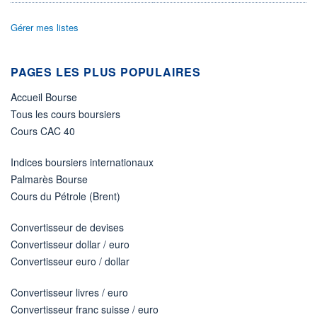
ÉLIGIBILITÉ
Gérer mes listes
Non éligible
Boursobank
PAGES LES PLUS POPULAIRES
+ PORTEFEUILLE
+ LISTE
Accueil Bourse
Tous les cours boursiers
Cours CAC 40
Indices boursiers internationaux
Palmarès Bourse
Cours du Pétrole (Brent)
Convertisseur de devises
Convertisseur dollar / euro
Convertisseur euro / dollar
Convertisseur livres / euro
Convertisseur franc suisse / euro