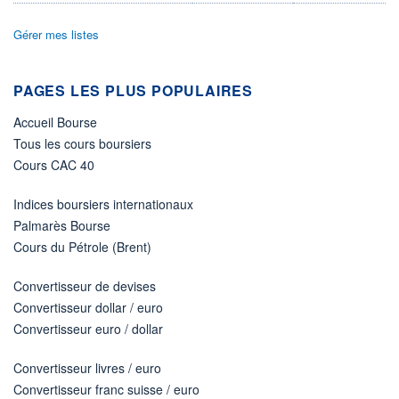
ÉLIGIBILITÉ
Gérer mes listes
Non éligible
Boursobank
PAGES LES PLUS POPULAIRES
+ PORTEFEUILLE
+ LISTE
Accueil Bourse
Tous les cours boursiers
Cours CAC 40
Indices boursiers internationaux
Palmarès Bourse
Cours du Pétrole (Brent)
Convertisseur de devises
Convertisseur dollar / euro
Convertisseur euro / dollar
Convertisseur livres / euro
Convertisseur franc suisse / euro