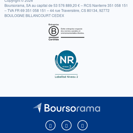
Copyright © 2026
Boursorama, SA au capital de 53 576 889,20 € – RCS Nanterre 351 058 151
– TVA FR 69 351 058 151 – 44 rue Traversière, CS 80134, 92772
BOULOGNE BILLANCOURT CEDEX
Boursorama sur Facebook
Boursorama sur X
Boursorama sur Youtu