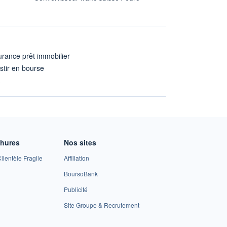
rance prêt immobilier
stir en bourse
A
chures
Nos sites
lientèle Fragile
Affiliation
BoursoBank
Publicité
Site Groupe & Recrutement