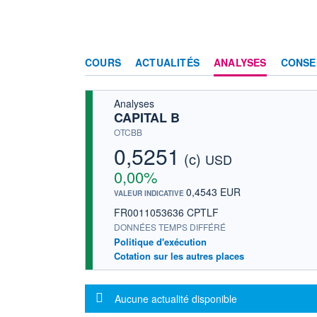
COURS
ACTUALITÉS
ANALYSES
CONSE
Analyses
CAPITAL B
OTCBB
0,5251
(c)
USD
0,00%
0,4543 EUR
VALEUR INDICATIVE
FR0011053636 CPTLF
DONNÉES TEMPS DIFFÉRÉ
Politique d'exécution
Cotation sur les autres places
Message d'information
Aucune actualité disponible