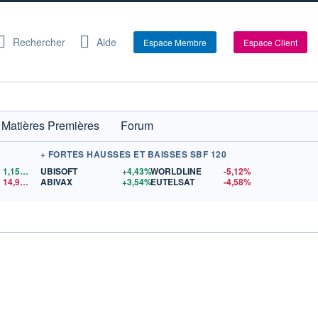
Rechercher
Aide
Espace Membre
Espace Client
Matières Premières
Forum
+ FORTES HAUSSES ET BAISSES SBF 120
1,1559
$US
UBISOFT
+4,43%
WORLDLINE
-5,12%
14,90
$US
ABIVAX
+3,54%
EUTELSAT
-4,58%