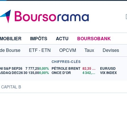
MOBILIER
IMPÔTS
ACTU
BOURSOBANK
 de Bourse
ETF - ETN
OPCVM
Taux
Devises
CHIFFRES-CLÉS
NI S&P SEP26
7 777,25
0,00%
PÉTROLE BRENT
82,35
$US
EUR/USD
ASDAQ DEC26
30 135,00
0,00%
ONCE D'OR
4 342,26
$US
VIX INDEX
s CAPITAL B