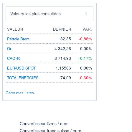
Valeurs les plus consultées
VALEUR
DERNIER
VAR.
82,35
-0,88%
Pétrole Brent
4 342,26
0,00%
Or
8 714,93
+0,17%
CAC 40
1,15586
0,00%
EUR/USD SPOT
74,09
-0,60%
TOTALENERGIES
Gérer mes listes
Convertisseur livres / euro
Convertisseur franc suisse / euro