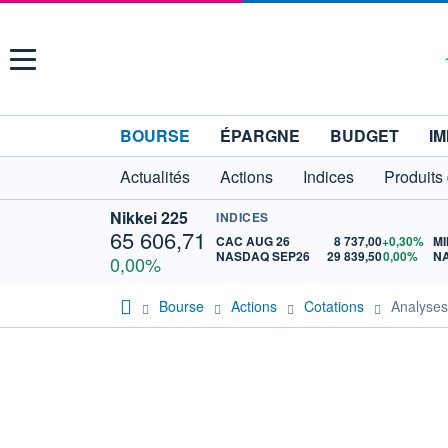
Menu
BOURSE
ÉPARGNE
BUDGET
IM
Actualités
Actions
Indices
Produits
Nikkei 225
INDICES
65 606,71
CAC AUG 26
8 737,00
+0,30%
MI
NASDAQ SEP26
29 839,50
0,00%
N
0,00%
Bourse
Actions
Cotations
Analyse