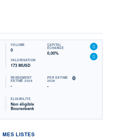
VOLUME
CAPITAL
ÉCHANGÉ
0
0,00%
VALORISATION
173 MUSD
RENDEMENT
PER ESTIMÉ
ESTIMÉ 2026
2026
-
-
ÉLIGIBILITÉ
Non éligible
Boursobank
MES LISTES