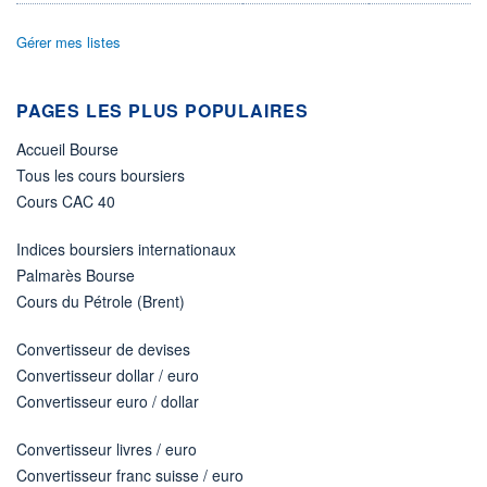
ÉLIGIBILITÉ
Gérer mes listes
Non éligible
Boursobank
PAGES LES PLUS POPULAIRES
+ PORTEFEUILLE
+ LISTE
Accueil Bourse
Tous les cours boursiers
Cours CAC 40
Indices boursiers internationaux
Palmarès Bourse
Cours du Pétrole (Brent)
Convertisseur de devises
Convertisseur dollar / euro
Convertisseur euro / dollar
Convertisseur livres / euro
Convertisseur franc suisse / euro