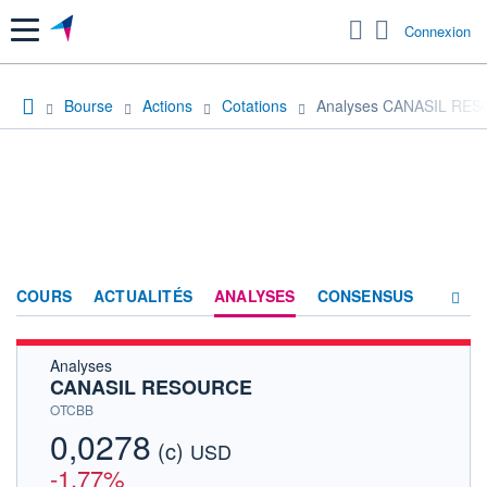
Menu
Connexion
Bourse
Actions
Cotations
Analyses CANASIL RE
COURS
ACTUALITÉS
ANALYSES
CONSENSUS
Analyses
SOCIÉTÉ
CANASIL RESOURCE
HISTORIQUE
OTCBB
0,0278
(c)
ACTIONNAIRES
USD
-1,77%