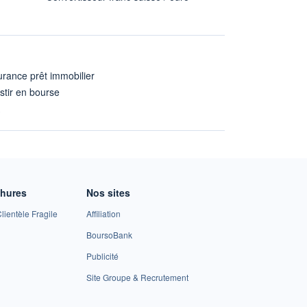
rance prêt immobilier
stir en bourse
A
chures
Nos sites
lientèle Fragile
Affiliation
BoursoBank
Publicité
Site Groupe & Recrutement