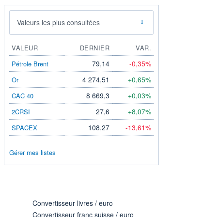
Valeurs les plus consultées
VALEUR
DERNIER
VAR.
79,14
-0,35%
Pétrole Brent
4 274,51
+0,65%
Or
8 669,3
+0,03%
CAC 40
27,6
+8,07%
2CRSI
108,27
-13,61%
SPACEX
Gérer mes listes
Convertisseur livres / euro
Convertisseur franc suisse / euro