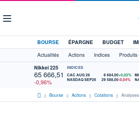
Menu
BOURSE
ÉPARGNE
BUDGET
IM
Actualités
Actions
Indices
Produits
Nikkei 225
INDICES
65 666,51
CAC AUG 26
8 684,00
+0,02%
MI
NASDAQ SEP26
29 588,00
-0,04%
N
-0,96%
Bourse
Actions
Cotations
Analyse