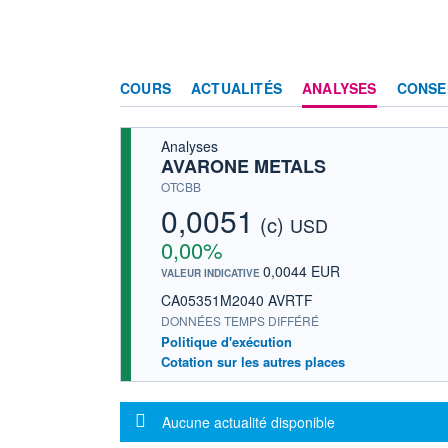
COURS
ACTUALITÉS
ANALYSES
CONSE
Analyses
AVARONE METALS
OTCBB
0,0051
(c)
USD
0,00%
0,0044 EUR
VALEUR INDICATIVE
CA05351M2040 AVRTF
DONNÉES TEMPS DIFFÉRÉ
Politique d'exécution
Cotation sur les autres places
Message d'information
Aucune actualité disponible