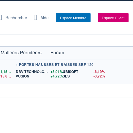
Rechercher
Aide
Espace Membre
Espace Client
Matières Premières
Forum
+ FORTES HAUSSES ET BAISSES SBF 120
1,1556
$US
DBV TECHNOLOGIES
+5,01%
UBISOFT
-6,19%
15,81
$US
VUSION
+4,72%
SES
-3,72%