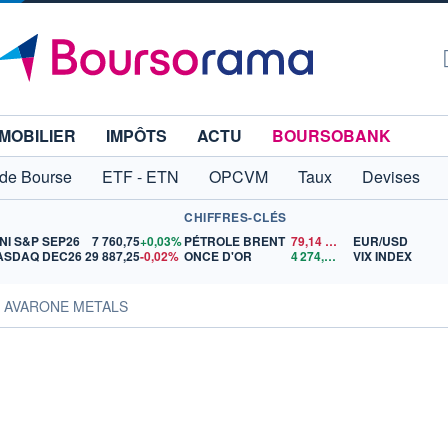
MOBILIER
IMPÔTS
ACTU
BOURSOBANK
 de Bourse
ETF - ETN
OPCVM
Taux
Devises
CHIFFRES-CLÉS
NI S&P SEP26
7 760,75
+0,03%
PÉTROLE BRENT
79,14
$US
EUR/USD
ASDAQ DEC26
29 887,25
-0,02%
ONCE D'OR
4 274,51
$US
VIX INDEX
s AVARONE METALS