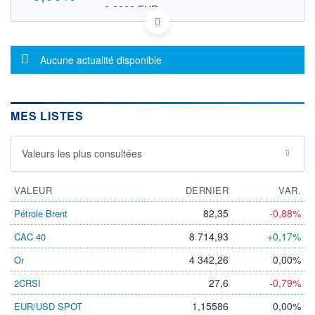
0,0000 EUR
VALEUR INDICATIVE
US04272Y5877 ARDPS
DONNÉES TEMPS DIFFÉRÉ
Message d'information
Politique d'exécution
Aucune actualité disponible
Cotation sur les autres places
OUVERTURE
CLÔTURE VEILLE
0,0000
0,0000
MES LISTES
+ HAUT
+ BAS
0,0000
0,0000
Valeurs les plus consultées
VOLUME
CAPITAL ÉCHANGÉ
0
0,00%
VALORISATION
VALEUR
DERNIER
VAR.
LIMITE À LA
LIMITE À LA
82,35
-0,88%
Pétrole Brent
BAISSE
HAUSSE
0,0000
0,0000
8 714,93
+0,17%
CAC 40
RENDEMENT
PER ESTIMÉ
4 342,26
0,00%
Or
ESTIMÉ 2026
2026
-
-
27,6
-0,79%
2CRSI
DERNIER
ÉCHANGE
1,15586
0,00%
EUR/USD SPOT
-