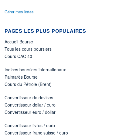
ÉLIGIBILITÉ
Gérer mes listes
Non éligible
Boursobank
PAGES LES PLUS POPULAIRES
+ PORTEFEUILLE
+ LISTE
Accueil Bourse
Tous les cours boursiers
Cours CAC 40
Indices boursiers internationaux
Palmarès Bourse
Cours du Pétrole (Brent)
Convertisseur de devises
Convertisseur dollar / euro
Convertisseur euro / dollar
Convertisseur livres / euro
Convertisseur franc suisse / euro