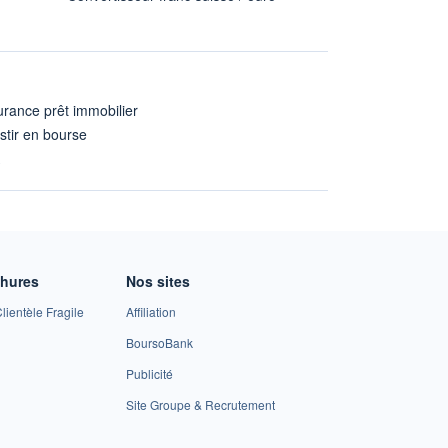
rance prêt immobilier
stir en bourse
A
chures
Nos sites
lientèle Fragile
Affiliation
BoursoBank
Publicité
Site Groupe & Recrutement