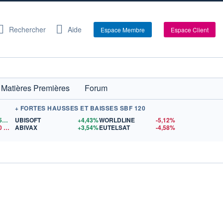
Rechercher
Aide
Espace Membre
Espace Client
Matières Premières
Forum
+ FORTES HAUSSES ET BAISSES SBF 120
1,1559
$US
UBISOFT
+4,43%
WORLDLINE
-5,12%
0
$US
ABIVAX
+3,54%
EUTELSAT
-4,58%