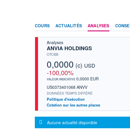
COURS
ACTUALITÉS
ANALYSES
CONSE
Analyses
ANVIA HOLDINGS
OTCBB
0,0000
(c)
USD
-100,00%
0,0000 EUR
VALEUR INDICATIVE
US0373401068 ANVV
DONNÉES TEMPS DIFFÉRÉ
Politique d'exécution
Cotation sur les autres places
Message d'information
Aucune actualité disponible