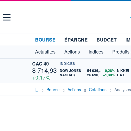
Menu
BOURSE
ÉPARGNE
BUDGET
IM
Actualités
Actions
Indices
Produits
CAC 40
INDICES
8 714,93
DOW JONES
54 036,93
+0,28%
NIKKEI
NASDAQ
26 690,62
+1,30%
DAX
+0,17%
Bourse
Actions
Cotations
Analyse