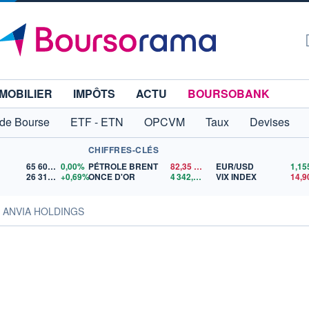
MOBILIER
IMPÔTS
ACTU
BOURSOBANK
 de Bourse
ETF - ETN
OPCVM
Taux
Devises
CHIFFRES-CLÉS
65 606,71
0,00%
PÉTROLE BRENT
82,35
$US
EUR/USD
26 319,45
+0,69%
ONCE D'OR
4 342,26
$US
VIX INDEX
14,9
s ANVIA HOLDINGS