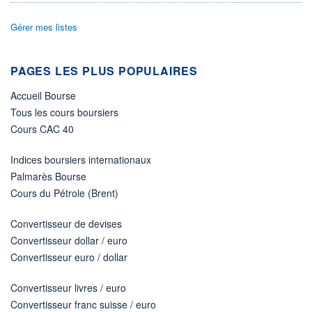
ÉLIGIBILITÉ
Gérer mes listes
Non éligible
Boursobank
PAGES LES PLUS POPULAIRES
+ PORTEFEUILLE
+ LISTE
Accueil Bourse
Tous les cours boursiers
Cours CAC 40
Indices boursiers internationaux
Palmarès Bourse
Cours du Pétrole (Brent)
Convertisseur de devises
Convertisseur dollar / euro
Convertisseur euro / dollar
Convertisseur livres / euro
Convertisseur franc suisse / euro