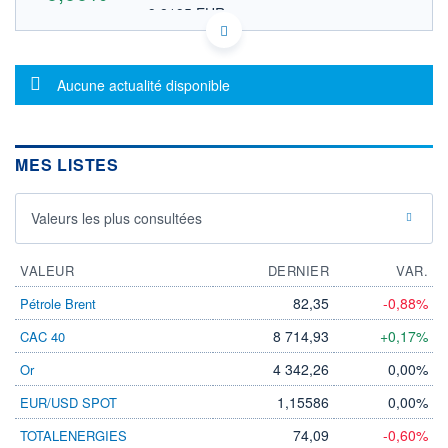
9,8195 EUR
VALEUR INDICATIVE
US04272W8394 AHMUS
DONNÉES TEMPS DIFFÉRÉ
Message d'information
Politique d'exécution
Aucune actualité disponible
Cotation sur les autres places
OUVERTURE
CLÔTURE VEILLE
0,0000
11,3500
MES LISTES
+ HAUT
+ BAS
0,0000
0,0000
Valeurs les plus consultées
VOLUME
CAPITAL ÉCHANGÉ
0
0,00%
VALORISATION
VALEUR
DERNIER
VAR.
LIMITE À LA
LIMITE À LA
82,35
-0,88%
Pétrole Brent
BAISSE
HAUSSE
0,0000
0,0000
8 714,93
+0,17%
CAC 40
RENDEMENT
PER ESTIMÉ
4 342,26
0,00%
Or
ESTIMÉ 2026
2026
-
-
1,15586
0,00%
EUR/USD SPOT
DERNIER
ÉCHANGE
74,09
-0,60%
TOTALENERGIES
08.08.25 / 20:09:05