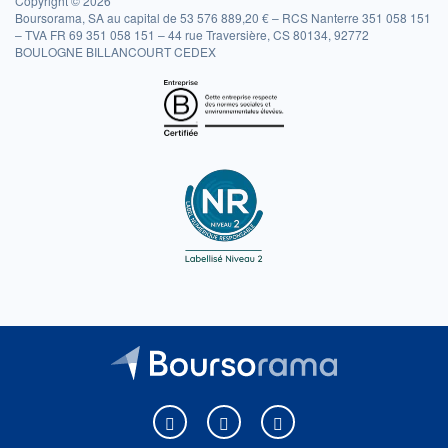
Copyright © 2026
Boursorama, SA au capital de 53 576 889,20 € – RCS Nanterre 351 058 151
– TVA FR 69 351 058 151 – 44 rue Traversière, CS 80134, 92772
BOULOGNE BILLANCOURT CEDEX
Boursorama sur Facebook
Boursorama sur X
Boursorama sur Youtu