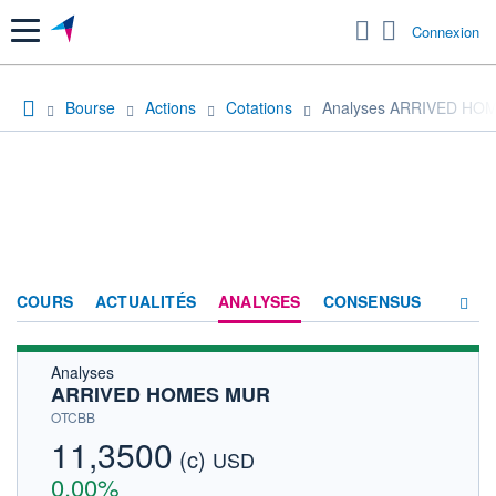
Menu
Connexion
Bourse
Actions
Cotations
Analyses ARRIVED HO
COURS
ACTUALITÉS
ANALYSES
CONSENSUS
Analyses
SOCIÉTÉ
ARRIVED HOMES MUR
HISTORIQUE
OTCBB
11,3500
(c)
ACTIONNAIRES
USD
0,00%