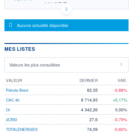
6,9645 EUR
VALEUR INDICATIVE
US04272P2552 AHHYS
DONNÉES TEMPS DIFFÉRÉ
Message d'information
Politique d'exécution
Aucune actualité disponible
Cotation sur les autres places
OUVERTURE
CLÔTURE VEILLE
0,0000
8,0500
MES LISTES
+ HAUT
+ BAS
0,0000
0,0000
Valeurs les plus consultées
VOLUME
CAPITAL ÉCHANGÉ
0
0,00%
VALORISATION
VALEUR
DERNIER
VAR.
LIMITE À LA
LIMITE À LA
82,35
-0,88%
Pétrole Brent
BAISSE
HAUSSE
0,0000
0,0000
8 714,93
+0,17%
CAC 40
RENDEMENT
PER ESTIMÉ
4 342,26
0,00%
Or
ESTIMÉ 2026
2026
-
-
27,6
-0,79%
2CRSI
DERNIER
ÉCHANGE
74,09
-0,60%
TOTALENERGIES
13.11.25 / 19:34:47