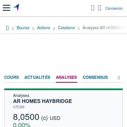
Menu
Connexion
Bourse
Actions
Cotations
Analyses AR HOMES H
COURS
ACTUALITÉS
ANALYSES
CONSENSUS
Analyses
SOCIÉTÉ
AR HOMES HAYBRIDGE
HISTORIQUE
OTCBB
8,0500
(c)
ACTIONNAIRES
USD
0,00%