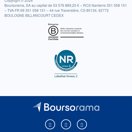
Copyright © 2026
Boursorama, SA au capital de 53 576 889,20 € – RCS Nanterre 351 058 151
– TVA FR 69 351 058 151 – 44 rue Traversière, CS 80134, 92772
BOULOGNE BILLANCOURT CEDEX
Boursorama sur Facebook
Boursorama sur X
Boursorama sur Youtu