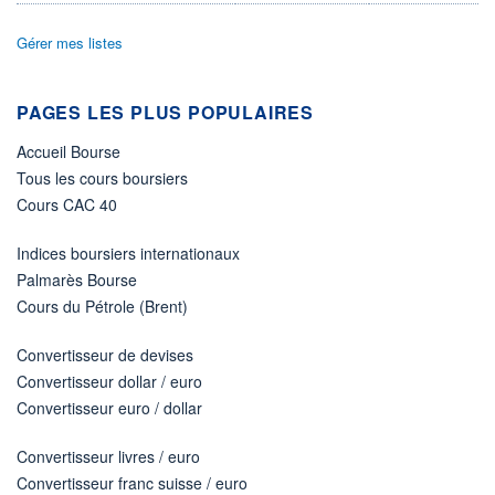
ÉLIGIBILITÉ
Gérer mes listes
Non éligible
Boursobank
PAGES LES PLUS POPULAIRES
+ PORTEFEUILLE
+ LISTE
Accueil Bourse
Tous les cours boursiers
Cours CAC 40
Indices boursiers internationaux
Palmarès Bourse
Cours du Pétrole (Brent)
Convertisseur de devises
Convertisseur dollar / euro
Convertisseur euro / dollar
Convertisseur livres / euro
Convertisseur franc suisse / euro