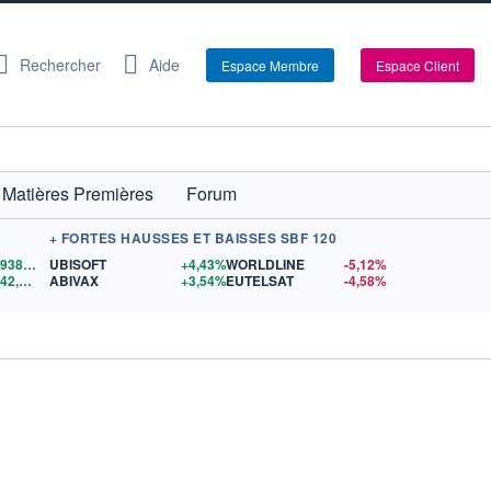
Rechercher
Aide
Espace Membre
Espace Client
Matières Premières
Forum
+ FORTES HAUSSES ET BAISSES SBF 120
64 938,00
$US
UBISOFT
+4,43%
WORLDLINE
-5,12%
4 342,26
$US
ABIVAX
+3,54%
EUTELSAT
-4,58%