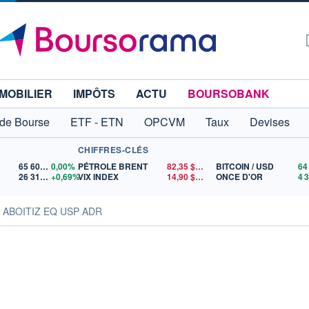
MOBILIER
IMPÔTS
ACTU
BOURSOBANK
 de Bourse
ETF - ETN
OPCVM
Taux
Devises
CHIFFRES-CLÉS
65 606,71
0,00%
PÉTROLE BRENT
82,35
$US
BITCOIN / USD
26 319,45
+0,69%
VIX INDEX
14,90
$US
ONCE D'OR
s ABOITIZ EQ USP ADR