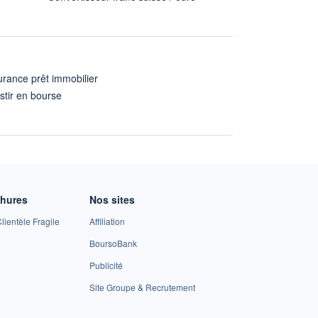
rance prêt immobilier
stir en bourse
A
chures
Nos sites
lientèle Fragile
Affiliation
BoursoBank
Publicité
Site Groupe & Recrutement