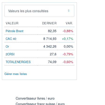
Valeurs les plus consultées
VALEUR
DERNIER
VAR.
82,35
-0,88%
Pétrole Brent
8 714,93
+0,17%
CAC 40
4 342,26
0,00%
Or
27,6
-0,79%
2CRSI
74,09
-0,60%
TOTALENERGIES
Gérer mes listes
Convertisseur livres / euro
Convertisseur franc suisse / euro