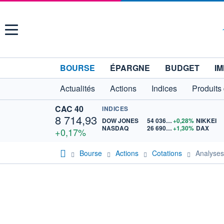
Menu
BOURSE
ÉPARGNE
BUDGET
IM
Actualités
Actions
Indices
Produits
CAC 40
INDICES
8 714,93
DOW JONES
54 036,93
+0,28%
NIKKEI
NASDAQ
26 690,62
+1,30%
DAX
+0,17%
Bourse
Actions
Cotations
Analyse