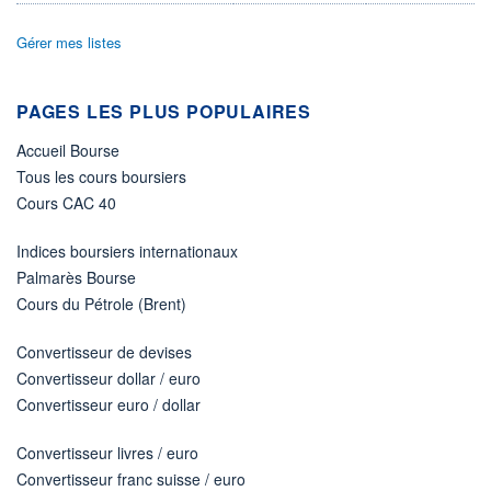
DIVIDENDE
0,00 EUR
-
Gérer mes listes
PROCHAIN
DIVIDENDE
-
PAGES LES PLUS POPULAIRES
ÉLIGIBILITÉ
Non éligible
Accueil Bourse
Boursobank
Tous les cours boursiers
Cours CAC 40
+ PORTEFEUILLE
+ LISTE
Indices boursiers internationaux
Palmarès Bourse
Cours du Pétrole (Brent)
Convertisseur de devises
Convertisseur dollar / euro
Convertisseur euro / dollar
Convertisseur livres / euro
Convertisseur franc suisse / euro