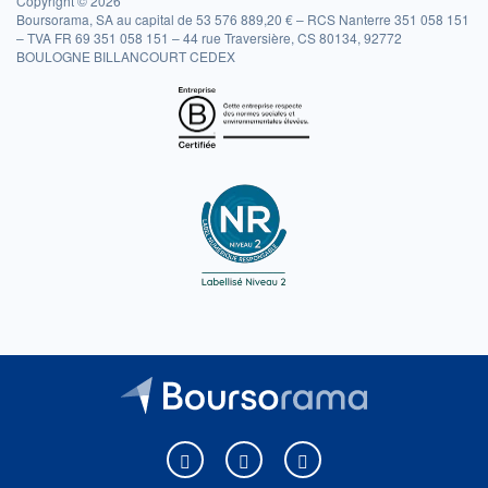
Copyright © 2026
Boursorama, SA au capital de 53 576 889,20 € – RCS Nanterre 351 058 151
– TVA FR 69 351 058 151 – 44 rue Traversière, CS 80134, 92772
BOULOGNE BILLANCOURT CEDEX
Boursorama sur Facebook
Boursorama sur X
Boursorama sur Youtu