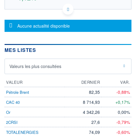
US9024941034 TF7A
DONNÉES TEMPS DIFFÉRÉ
Politique d'exécution
Message d'information
Aucune actualité disponible
Cotation sur les autres places
OUVERTURE
CLÔTURE VEILLE
0,000
43,830
MES LISTES
+ HAUT
+ BAS
0,000
0,000
Valeurs les plus consultées
VOLUME
CAPITAL ÉCHANGÉ
0
0,00%
VALORISATION
DERNIER ÉCHANGE
VALEUR
DERNIER
VAR.
12 489 MEUR
24.11.23 / 17:35:46
82,35
-0,88%
Pétrole Brent
LIMITE À LA
LIMITE À LA
BAISSE
HAUSSE
8 714,93
+0,17%
CAC 40
0,000
0,000
4 342,26
0,00%
Or
RENDEMENT
PER ESTIMÉ
ESTIMÉ 2026
2026
-
-
27,6
-0,79%
2CRSI
DERNIER
DATE
74,09
-0,60%
TOTALENERGIES
DIVIDENDE
DERNIER