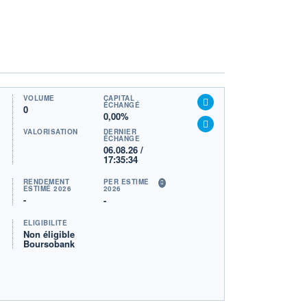
VOLUME
CAPITAL
ÉCHANGÉ
0
0,00%
VALORISATION
DERNIER
ÉCHANGE
06.08.26 /
17:35:34
RENDEMENT
PER ESTIMÉ
ESTIMÉ 2026
2026
-
-
ÉLIGIBILITÉ
Non éligible
Boursobank