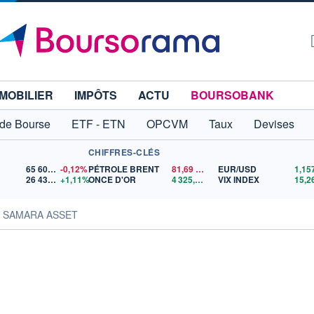
MOBILIER
IMPÔTS
ACTU
BOURSOBANK
 de Bourse
ETF - ETN
OPCVM
Taux
Devises
CHIFFRES-CLÉS
65 606,71
-0,12%
PÉTROLE BRENT
81,69
$US
EUR/USD
26 430,74
+1,11%
ONCE D'OR
4 325,02
$US
VIX INDEX
15,2
s SAMARA ASSET