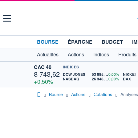
Menu
BOURSE
ÉPARGNE
BUDGET
IM
Actualités
Actions
Indices
Produits
CAC 40
INDICES
8 743,62
DOW JONES
53 885,10
0,00%
NIKKEI
NASDAQ
26 348,35
0,00%
DAX
+0,50%
Bourse
Actions
Cotations
Analyse