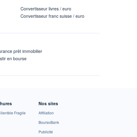
Convertisseur livres / euro
Convertisseur franc suisse / euro
rance prêt immobilier
stir en bourse
A
chures
Nos sites
lientèle Fragile
Affiliation
BoursoBank
Publicité