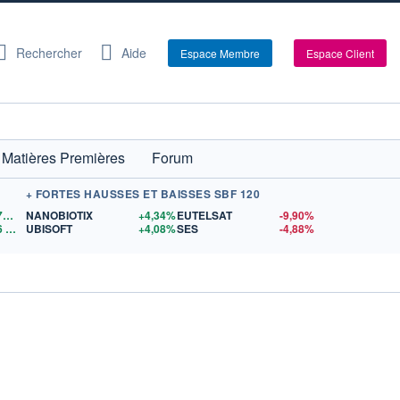
Rechercher
Aide
Espace Membre
Espace Client
Matières Premières
Forum
+ FORTES HAUSSES ET BAISSES SBF 120
1,1572
$US
NANOBIOTIX
+4,34%
EUTELSAT
-9,90%
6
$US
UBISOFT
+4,08%
SES
-4,88%