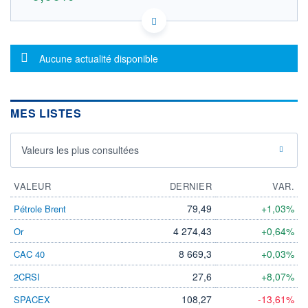
US41135V1035 M8U1
DONNÉES TEMPS DIFFÉRÉ
Politique d'exécution
Message d'information
Aucune actualité disponible
Cotation sur les autres places
OUVERTURE
CLÔTURE VEILLE
0,000
0,000
MES LISTES
+ HAUT
+ BAS
0,000
0,000
Valeurs les plus consultées
VOLUME
CAPITAL ÉCHANGÉ
0
0,00%
VALORISATION
DERNIER ÉCHANGE
VALEUR
DERNIER
VAR.
LIMITE À LA
LIMITE À LA
79,49
+1,03%
Pétrole Brent
BAISSE
HAUSSE
0,000
0,000
4 274,43
+0,64%
Or
RENDEMENT
PER ESTIMÉ
ESTIMÉ 2026
2026
8 669,3
+0,03%
CAC 40
-
-
27,6
+8,07%
2CRSI
DERNIER
DATE
DIVIDENDE
DERNIER
DIVIDENDE
108,27
-13,61%
SPACEX
0,00 EUR