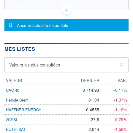
US55024U1097 LU2
DONNÉES TEMPS DIFFÉRÉ
Politique d'exécution
Message d'information
Aucune actualité disponible
Cotation sur les autres places
800
MES LISTES
780
760
Valeurs les plus consultées
740
11h54
14h44
VALEUR
DERNIER
VAR.
OUVERTURE
CLÔTURE VEILLE
749,800
755,500
8 714,93
+0,17%
CAC 40
+ HAUT
+ BAS
81,94
-1,37%
Pétrole Brent
796,600
747,100
0,4555
-1,19%
HAFFNER ENERGY
VOLUME
CAPITAL ÉCHANGÉ
1 673
0,00%
27,6
-0,79%
2CRSI
VALORISATION
DERNIER ÉCHANGE
59 820 MEUR
07.08.26 / 17:35:37
2,044
-4,58%
EUTELSAT