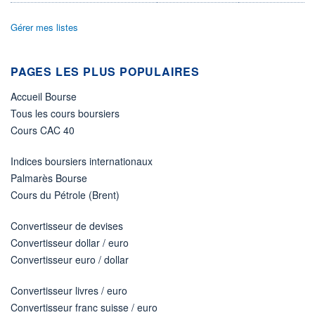
LIMITE À LA
LIMITE À LA
BAISSE
HAUSSE
Gérer mes listes
0,000
0,000
RENDEMENT
PER ESTIMÉ
ESTIMÉ 2026
2026
PAGES LES PLUS POPULAIRES
-
-
Accueil Bourse
DERNIER
DATE
DIVIDENDE
DERNIER
DIVIDENDE
Tous les cours boursiers
0,00 EUR
-
Cours CAC 40
PROCHAIN
DIVIDENDE
Indices boursiers internationaux
-
Palmarès Bourse
ÉLIGIBILITÉ
Cours du Pétrole (Brent)
Non éligible
Boursobank
Convertisseur de devises
+ PORTEFEUILLE
+ LISTE
Convertisseur dollar / euro
Convertisseur euro / dollar
Convertisseur livres / euro
Convertisseur franc suisse / euro