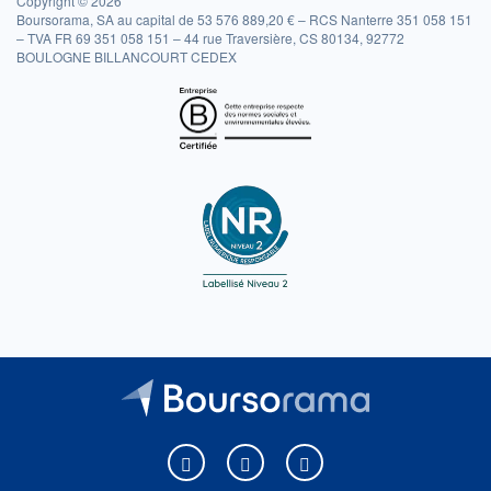
Copyright © 2026
Boursorama, SA au capital de 53 576 889,20 € – RCS Nanterre 351 058 151
– TVA FR 69 351 058 151 – 44 rue Traversière, CS 80134, 92772
BOULOGNE BILLANCOURT CEDEX
Boursorama sur Facebook
Boursorama sur X
Boursorama sur Youtu