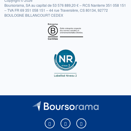
Copyright © 2026
Boursorama, SA au capital de 53 576 889,20 € – RCS Nanterre 351 058 151
– TVA FR 69 351 058 151 – 44 rue Traversière, CS 80134, 92772
BOULOGNE BILLANCOURT CEDEX
Boursorama sur Facebook
Boursorama sur X
Boursorama sur Youtu