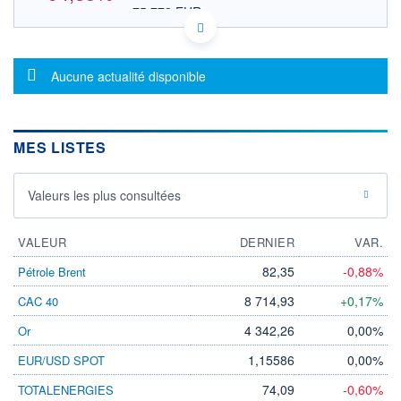
75,778 EUR
VALEUR INDICATIVE
USN070592100 0M42
DONNÉES TEMPS DIFFÉRÉ
Message d'information
Politique d'exécution
Aucune actualité disponible
Cotation sur les autres places
OUVERTURE
CLÔTURE VEILLE
0,000
1 702,290
MES LISTES
+ HAUT
+ BAS
0,000
0,000
Valeurs les plus consultées
VOLUME
CAPITAL ÉCHANGÉ
7 317
0,00%
VALORISATION
DERNIER ÉCHANGE
VALEUR
DERNIER
VAR.
33 998 MUSD
08.06.26 / 08:50:00
82,35
-0,88%
Pétrole Brent
LIMITE À LA
LIMITE À LA
BAISSE
HAUSSE
8 714,93
+0,17%
CAC 40
428,284
518,276
4 342,26
0,00%
Or
RENDEMENT
PER ESTIMÉ
ESTIMÉ 2026
2026
1,15586
0,00%
EUR/USD SPOT
-
-
74,09
-0,60%
TOTALENERGIES
DERNIER
DATE
DIVIDENDE
DERNIER