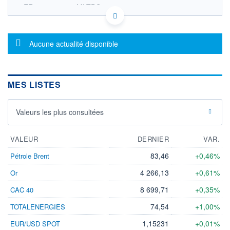
FR0007261425 MLTDS
EURONEXT PARIS DONNÉES TEMPS RÉEL
Politique d'exécution
Cotation sur les autres places
Message d'information
Aucune actualité disponible
OUVERTURE
CLÔTURE VEILLE
0,000
660,000
+ HAUT
+ BAS
MES LISTES
0,000
0,000
VOLUME
CAPITAL ÉCHANGÉ
0
0,00%
Valeurs les plus consultées
VALORISATION
DERNIER ÉCHANGE
28.09.18 / 16:30:11
VALEUR
DERNIER
VAR.
LIMITE À LA
LIMITE À LA
BAISSE
HAUSSE
83,46
+0,46%
Pétrole Brent
0,001
725,000
4 266,13
+0,61%
Or
RENDEMENT
PER ESTIMÉ
ESTIMÉ 2026
2026
8 699,71
+0,35%
CAC 40
-
-
74,54
+1,00%
TOTALENERGIES
DERNIER
DATE
DIVIDENDE
DERNIER
DIVIDENDE
1,15231
+0,01%
EUR/USD SPOT
0,00 EUR
-