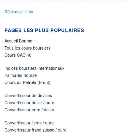
PROCHAIN
Gérer mes listes
DIVIDENDE
-
ÉLIGIBILITÉ
PAGES LES PLUS POPULAIRES
Non éligible
Boursobank
Accueil Bourse
Tous les cours boursiers
+ ALERTE
+ PORTEFEUILLE
+ LISTE
Cours CAC 40
Indices boursiers internationaux
Palmarès Bourse
Cours du Pétrole (Brent)
Convertisseur de devises
Convertisseur dollar / euro
Convertisseur euro / dollar
Convertisseur livres / euro
Convertisseur franc suisse / euro