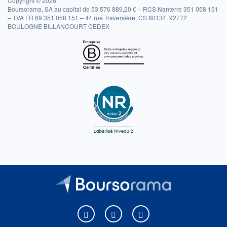
Copyright © 2026
Boursorama, SA au capital de 53 576 889,20 € – RCS Nanterre 351 058 151
– TVA FR 69 351 058 151 – 44 rue Traversière, CS 80134, 92772
BOULOGNE BILLANCOURT CEDEX
Boursorama sur Facebook
Boursorama sur X
Boursorama sur Youtu