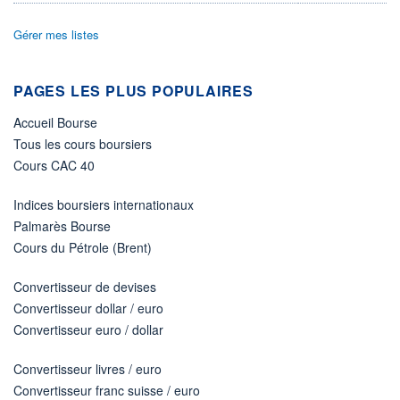
PROCHAIN
Gérer mes listes
DIVIDENDE
-
ÉLIGIBILITÉ
PAGES LES PLUS POPULAIRES
Non éligible
Boursobank
Accueil Bourse
Tous les cours boursiers
+ ALERTE
+ PORTEFEUILLE
+ LISTE
Cours CAC 40
Indices boursiers internationaux
Palmarès Bourse
Cours du Pétrole (Brent)
Convertisseur de devises
Convertisseur dollar / euro
Convertisseur euro / dollar
Convertisseur livres / euro
Convertisseur franc suisse / euro