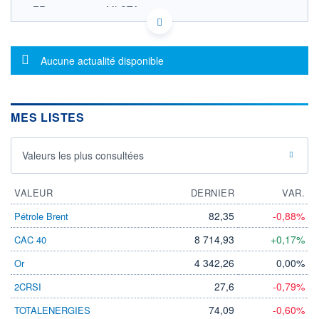
FR0000054066 MLCTA
EURONEXT PARIS DONNÉES TEMPS RÉEL
Politique d'exécution
Cotation sur les autres places
Message d'information
Aucune actualité disponible
OUVERTURE
CLÔTURE VEILLE
0,000
19,500
+ HAUT
+ BAS
MES LISTES
0,000
0,000
VOLUME
CAPITAL ÉCHANGÉ
0
0,00%
Valeurs les plus consultées
VALORISATION
DERNIER ÉCHANGE
10.06.19 / 11:30:12
VALEUR
DERNIER
VAR.
LIMITE À LA
LIMITE À LA
BAISSE
HAUSSE
82,35
-0,88%
Pétrole Brent
0,001
14,300
8 714,93
+0,17%
CAC 40
RENDEMENT
PER ESTIMÉ
ESTIMÉ 2026
2026
4 342,26
0,00%
Or
-
-
27,6
-0,79%
2CRSI
DERNIER
DATE
DIVIDENDE
DERNIER
DIVIDENDE
74,09
-0,60%
TOTALENERGIES
0,00 EUR
-