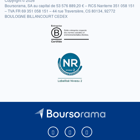
Copyright © 2026
Boursorama, SA au capital de 53 576 889,20 € – RCS Nanterre 351 058 151
– TVA FR 69 351 058 151 – 44 rue Traversière, CS 80134, 92772
BOULOGNE BILLANCOURT CEDEX
Boursorama sur Facebook
Boursorama sur X
Boursorama sur Youtu