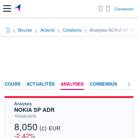
Menu
Connexion
Bourse
Actions
Cotations
Analyses NOKIA SP AD
COURS
ACTUALITÉS
ANALYSES
CONSENSUS
Analyses
SOCIÉTÉ
NOKIA SP ADR
HISTORIQUE
TRADEGATE
8,050
(c)
ACTIONNAIRES
EUR
-2,42%