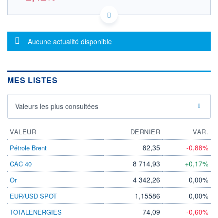
US6549022043 NOAA
DONNÉES TEMPS RÉEL
Politique d'exécution
Message d'information
Aucune actualité disponible
Cotation sur les autres places
8,30
MES LISTES
8,25
8,20
8,15
Valeurs les plus consultées
8,10
12h00
14h27
16h54
VALEUR
DERNIER
VAR.
OUVERTURE
CLÔTURE VEILLE
8,200
8,250
82,35
-0,88%
Pétrole Brent
+ HAUT
+ BAS
8 714,93
+0,17%
CAC 40
8,250
8,050
4 342,26
0,00%
Or
VOLUME
CAPITAL ÉCHANGÉ
346
0,00%
1,15586
0,00%
EUR/USD SPOT
VALORISATION
DERNIER ÉCHANGE
07.08.26 / 16:56:12
74,09
-0,60%
TOTALENERGIES