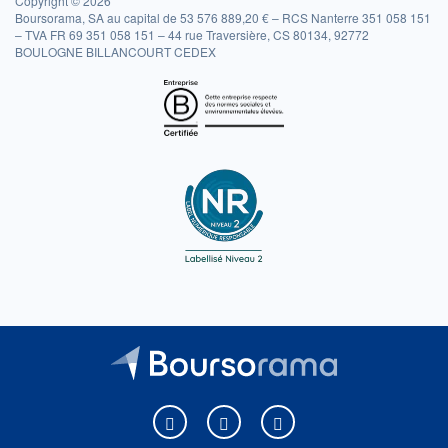
Copyright © 2026
Boursorama, SA au capital de 53 576 889,20 € – RCS Nanterre 351 058 151
– TVA FR 69 351 058 151 – 44 rue Traversière, CS 80134, 92772
BOULOGNE BILLANCOURT CEDEX
Boursorama sur Facebook
Boursorama sur X
Boursorama sur Youtu