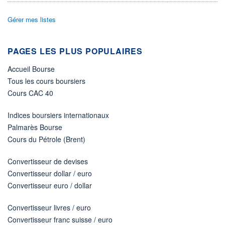
LIMITE À LA
LIMITE À LA
BAISSE
HAUSSE
Gérer mes listes
0,000
0,000
RENDEMENT
PER ESTIMÉ
ESTIMÉ 2026
2026
PAGES LES PLUS POPULAIRES
-
-
Accueil Bourse
DERNIER
DATE
DIVIDENDE
DERNIER
DIVIDENDE
Tous les cours boursiers
0,00 EUR
-
Cours CAC 40
PROCHAIN
DIVIDENDE
Indices boursiers internationaux
-
Palmarès Bourse
ÉLIGIBILITÉ
Cours du Pétrole (Brent)
Non éligible
Boursobank
Convertisseur de devises
+ PORTEFEUILLE
+ LISTE
Convertisseur dollar / euro
Convertisseur euro / dollar
Convertisseur livres / euro
Convertisseur franc suisse / euro