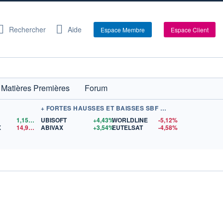
Rechercher
Aide
Espace Membre
Espace Client
Matières Premières
Forum
+ FORTES HAUSSES ET BAISSES SBF 120
1,1559
$US
UBISOFT
+4,43%
WORLDLINE
-5,12%
X
14,90
$US
ABIVAX
+3,54%
EUTELSAT
-4,58%