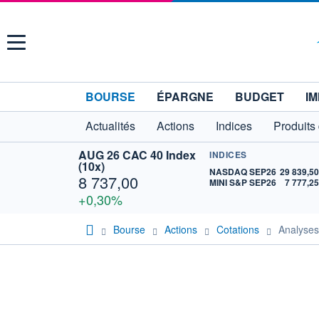
Menu
BOURSE
ÉPARGNE
BUDGET
IM
Actualités
Actions
Indices
Produits
AUG 26 CAC 40 Index
INDICES
(10x)
NASDAQ SEP26
29 839,5
8 737,00
MINI S&P SEP26
7 777,2
+0,30%
Bourse
Actions
Cotations
Analyse