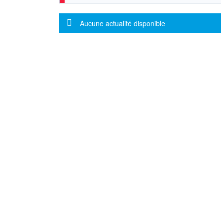
Message d'information
Aucune actualité disponible