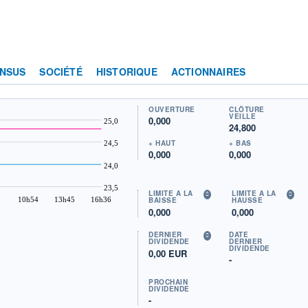
NSUS
SOCIÉTÉ
HISTORIQUE
ACTIONNAIRES
OUVERTURE
CLÔTURE
VEILLE
0,000
25,0
24,800
+ HAUT
+ BAS
24,5
0,000
0,000
24,0
23,5
LIMITE À LA
LIMITE À LA
10h54
13h45
16h36
BAISSE
HAUSSE
0,000
0,000
DERNIER
DATE
DIVIDENDE
DERNIER
DIVIDENDE
0,00 EUR
-
PROCHAIN
DIVIDENDE
-