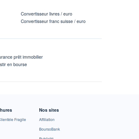
Convertisseur livres / euro
Convertisseur franc suisse / euro
rance prêt immobilier
stir en bourse
A
chures
Nos sites
lientèle Fragile
Affiliation
BoursoBank
Publicité