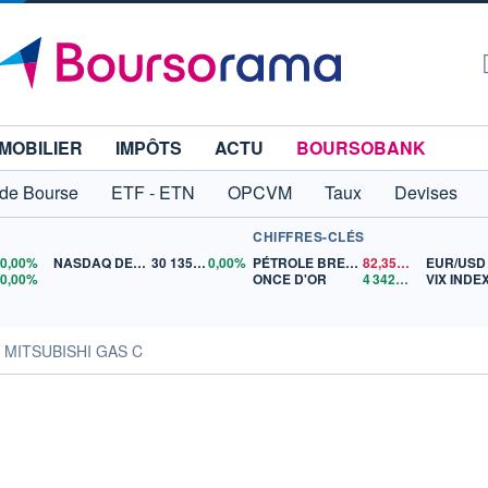
MOBILIER
IMPÔTS
ACTU
BOURSOBANK
 de Bourse
ETF - ETN
OPCVM
Taux
Devises
CHIFFRES-CLÉS
0
0,00%
NASDAQ DEC26
30 135,00
0,00%
PÉTROLE BRENT
82,35
$US
EUR/USD
5
0,00%
ONCE D'OR
4 342,26
$US
VIX INDE
s MITSUBISHI GAS C