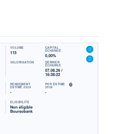
VOLUME
CAPITAL
ÉCHANGÉ
115
0,00%
VALORISATION
DERNIER
ÉCHANGE
07.08.26 /
16:38:22
RENDEMENT
PER ESTIMÉ
ESTIMÉ 2026
2026
-
-
ÉLIGIBILITÉ
Non éligible
Boursobank