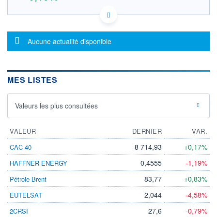
ES0105122024 MS6N
DONNÉES TEMPS RÉEL
Politique d'exécution
Message d'information
Aucune actualité disponible
Cotation sur les autres places
10,85
MES LISTES
10,80
10,75
Valeurs les plus consultées
10,70
11h16
13h31
VALEUR
DERNIER
VAR.
OUVERTURE
CLÔTURE VEILLE
10,760
10,800
8 714,93
+0,17%
CAC 40
+ HAUT
+ BAS
0,4555
-1,19%
HAFFNER ENERGY
10,820
10,720
83,77
+0,83%
Pétrole Brent
VOLUME
CAPITAL ÉCHANGÉ
286
0,00%
2,044
-4,58%
EUTELSAT
VALORISATION
DERNIER ÉCHANGE
07.08.26 / 15:45:36
27,6
-0,79%
2CRSI