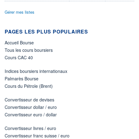
LIMITE À LA
LIMITE À LA
BAISSE
HAUSSE
Gérer mes listes
0,000
0,000
RENDEMENT
PER ESTIMÉ
ESTIMÉ 2026
2026
PAGES LES PLUS POPULAIRES
-
-
Accueil Bourse
DERNIER
DATE
DIVIDENDE
DERNIER
DIVIDENDE
Tous les cours boursiers
0,00 EUR
-
Cours CAC 40
PROCHAIN
DIVIDENDE
Indices boursiers internationaux
-
Palmarès Bourse
ÉLIGIBILITÉ
Cours du Pétrole (Brent)
Non éligible
Boursobank
Convertisseur de devises
+ PORTEFEUILLE
+ LISTE
Convertisseur dollar / euro
Convertisseur euro / dollar
Convertisseur livres / euro
Convertisseur franc suisse / euro