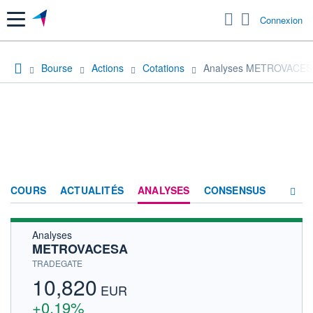
Menu
Connexion
Bourse
Actions
Cotations
Analyses METROVACES
COURS
ACTUALITÉS
ANALYSES
CONSENSUS
Analyses
SOCIÉTÉ
METROVACESA
HISTORIQUE
TRADEGATE
10,820
ACTIONNAIRES
EUR
+0,19%