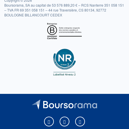
Copyright © 2026
Boursorama, SA au capital de 53 576 889,20 € – RCS Nanterre 351 058 151
– TVA FR 69 351 058 151 – 44 rue Traversière, CS 80134, 92772
BOULOGNE BILLANCOURT CEDEX
Boursorama sur Facebook
Boursorama sur X
Boursorama sur Youtu