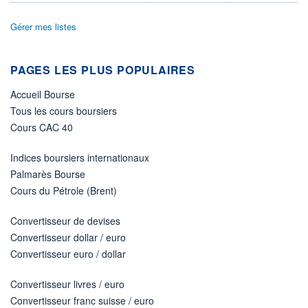
DIVIDENDE
0,00 EUR
-
Gérer mes listes
PROCHAIN
DIVIDENDE
-
PAGES LES PLUS POPULAIRES
ÉLIGIBILITÉ
Non éligible
Accueil Bourse
Boursobank
Tous les cours boursiers
Cours CAC 40
+ PORTEFEUILLE
+ LISTE
Indices boursiers internationaux
Palmarès Bourse
Cours du Pétrole (Brent)
Convertisseur de devises
Convertisseur dollar / euro
Convertisseur euro / dollar
Convertisseur livres / euro
Convertisseur franc suisse / euro