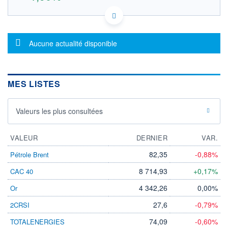
JP3551200003 FJG
DONNÉES TEMPS RÉEL
Politique d'exécution
Message d'information
Aucune actualité disponible
Cotation sur les autres places
OUVERTURE
CLÔTURE VEILLE
21,400
21,000
MES LISTES
+ HAUT
+ BAS
21,400
21,400
Valeurs les plus consultées
VOLUME
CAPITAL ÉCHANGÉ
236
0,00%
VALORISATION
DERNIER ÉCHANGE
VALEUR
DERNIER
VAR.
07.08.26 / 07:36:48
82,35
-0,88%
Pétrole Brent
LIMITE À LA
LIMITE À LA
BAISSE
HAUSSE
8 714,93
+0,17%
CAC 40
0,000
0,000
4 342,26
0,00%
Or
RENDEMENT
PER ESTIMÉ
ESTIMÉ 2026
2026
-
-
27,6
-0,79%
2CRSI
DERNIER
DATE
74,09
-0,60%
TOTALENERGIES
DIVIDENDE
DERNIER