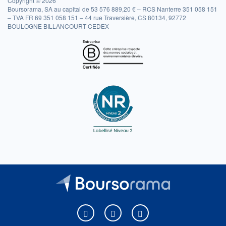
Copyright © 2026
Boursorama, SA au capital de 53 576 889,20 € – RCS Nanterre 351 058 151
– TVA FR 69 351 058 151 – 44 rue Traversière, CS 80134, 92772
BOULOGNE BILLANCOURT CEDEX
Boursorama sur Facebook
Boursorama sur X
Boursorama sur Youtu