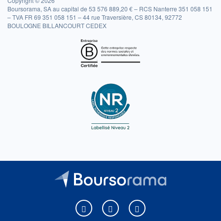
Copyright © 2026
Boursorama, SA au capital de 53 576 889,20 € – RCS Nanterre 351 058 151
– TVA FR 69 351 058 151 – 44 rue Traversière, CS 80134, 92772
BOULOGNE BILLANCOURT CEDEX
Boursorama sur Facebook
Boursorama sur X
Boursorama sur Youtu