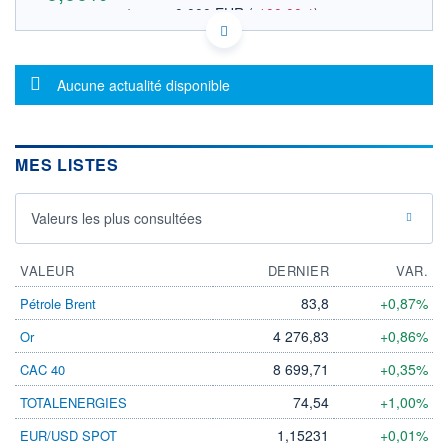
0,000 EUR
(
-100,00%
)
OUVERTURE THÉORIQUE
US1143401024 BA3
DONNÉES TEMPS RÉEL
Message d'information
Politique d'exécution
Aucune actualité disponible
Cotation sur les autres places
28
MES LISTES
27
Valeurs les plus consultées
26
25
VALEUR
DERNIER
VAR.
OUVERTURE
CLÔTURE VEILLE
83,8
+0,87%
Pétrole Brent
0,000
26,800
+ HAUT
+ BAS
4 276,83
+0,86%
Or
0,000
0,000
8 699,71
+0,35%
CAC 40
VOLUME
CAPITAL ÉCHANGÉ
0
0,00%
74,54
+1,00%
TOTALENERGIES
VALORISATION
DERNIER ÉCHANGE
1,15231
+0,01%
EUR/USD SPOT
06.08.26 / 20:25:25