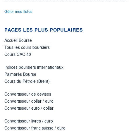
LIMITE À LA
LIMITE À LA
BAISSE
HAUSSE
Gérer mes listes
0,000
0,000
RENDEMENT
PER ESTIMÉ
ESTIMÉ 2026
2026
PAGES LES PLUS POPULAIRES
-
-
Accueil Bourse
DERNIER
DATE
DIVIDENDE
DERNIER
Tous les cours boursiers
DIVIDENDE
0,00 EUR
-
Cours CAC 40
PROCHAIN
DIVIDENDE
Indices boursiers internationaux
-
Palmarès Bourse
ÉLIGIBILITÉ
Cours du Pétrole (Brent)
Non éligible
Boursobank
Convertisseur de devises
Convertisseur dollar / euro
+ PORTEFEUILLE
+ LISTE
Convertisseur euro / dollar
Convertisseur livres / euro
Convertisseur franc suisse / euro