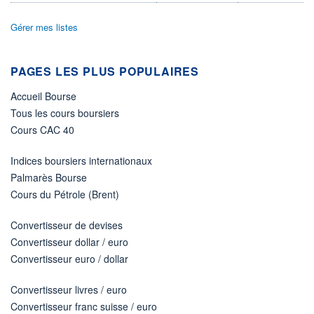
DIVIDENDE
0,00 EUR
-
Gérer mes listes
PROCHAIN
DIVIDENDE
-
PAGES LES PLUS POPULAIRES
ÉLIGIBILITÉ
Non éligible
Accueil Bourse
Boursobank
Tous les cours boursiers
Cours CAC 40
+ PORTEFEUILLE
+ LISTE
Indices boursiers internationaux
Palmarès Bourse
Cours du Pétrole (Brent)
Convertisseur de devises
Convertisseur dollar / euro
Convertisseur euro / dollar
Convertisseur livres / euro
Convertisseur franc suisse / euro