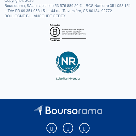
Copyright © 2026
Boursorama, SA au capital de 53 576 889,20 € – RCS Nanterre 351 058 151
– TVA FR 69 351 058 151 – 44 rue Traversière, CS 80134, 92772
BOULOGNE BILLANCOURT CEDEX
Boursorama sur Facebook
Boursorama sur X
Boursorama sur Youtu