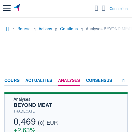
Menu
Connexion
Bourse
Actions
Cotations
Analyses BEYOND MEA
COURS
ACTUALITÉS
ANALYSES
CONSENSUS
Analyses
SOCIÉTÉ
BEYOND MEAT
HISTORIQUE
TRADEGATE
0,469
(c)
ACTIONNAIRES
EUR
+2,63%