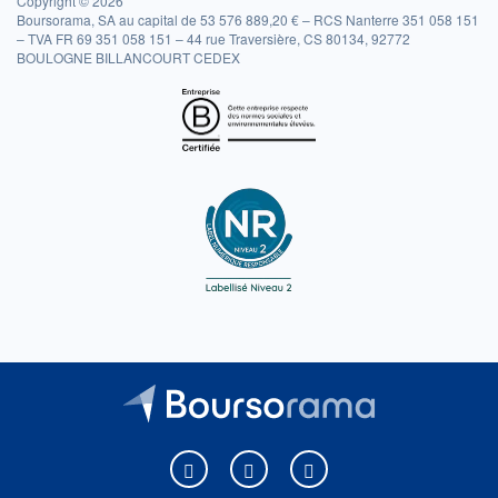
Copyright © 2026
Boursorama, SA au capital de 53 576 889,20 € – RCS Nanterre 351 058 151
– TVA FR 69 351 058 151 – 44 rue Traversière, CS 80134, 92772
BOULOGNE BILLANCOURT CEDEX
Boursorama sur Facebook
Boursorama sur X
Boursorama sur Youtu