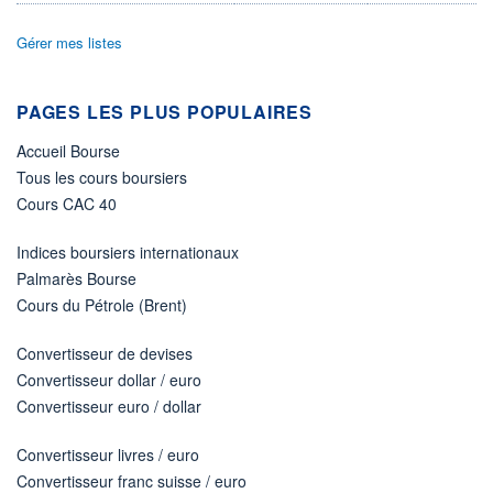
LIMITE À LA
LIMITE À LA
BAISSE
HAUSSE
Gérer mes listes
0,000
0,000
RENDEMENT
PER ESTIMÉ
ESTIMÉ 2026
2026
PAGES LES PLUS POPULAIRES
-
-
Accueil Bourse
DERNIER
DATE
DIVIDENDE
DERNIER
Tous les cours boursiers
DIVIDENDE
0,00 EUR
-
Cours CAC 40
PROCHAIN
DIVIDENDE
Indices boursiers internationaux
-
Palmarès Bourse
ÉLIGIBILITÉ
Cours du Pétrole (Brent)
Non éligible
Boursobank
Convertisseur de devises
Convertisseur dollar / euro
+ PORTEFEUILLE
+ LISTE
Convertisseur euro / dollar
Convertisseur livres / euro
Convertisseur franc suisse / euro