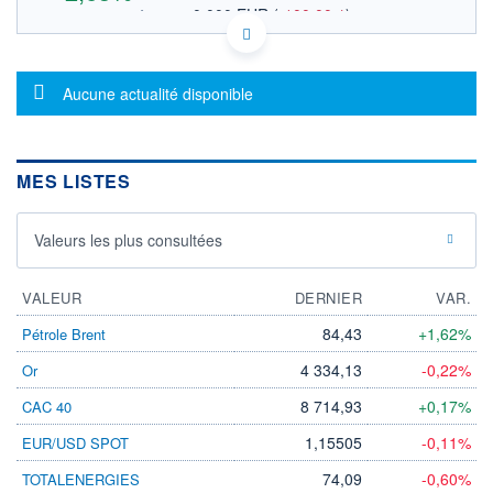
0,000 EUR
(
-100,00%
)
OUVERTURE THÉORIQUE
US08862E1091 0Q3
DONNÉES TEMPS RÉEL
Message d'information
Politique d'exécution
Aucune actualité disponible
Cotation sur les autres places
0,50
MES LISTES
0,48
0,46
Valeurs les plus consultées
0,44
12h38
17h16
VALEUR
DERNIER
VAR.
OUVERTURE
CLÔTURE VEILLE
84,43
+1,62%
Pétrole Brent
0,000
0,457
+ HAUT
+ BAS
4 334,13
-0,22%
Or
0,481
0,451
8 714,93
+0,17%
CAC 40
VOLUME
CAPITAL ÉCHANGÉ
765 323
0,00%
1,15505
-0,11%
EUR/USD SPOT
VALORISATION
DERNIER ÉCHANGE
74,09
-0,60%
TOTALENERGIES
07.08.26 / 21:55:14