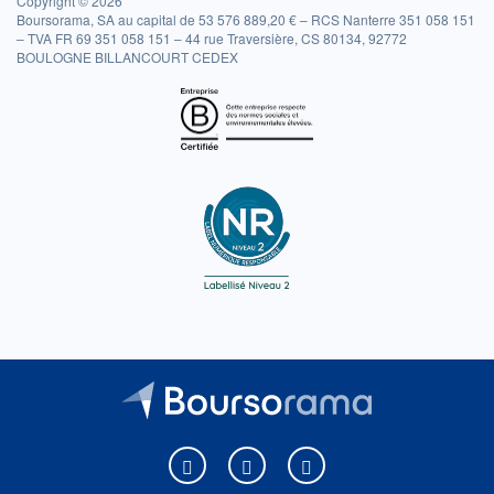
Copyright © 2026
Boursorama, SA au capital de 53 576 889,20 € – RCS Nanterre 351 058 151
– TVA FR 69 351 058 151 – 44 rue Traversière, CS 80134, 92772
BOULOGNE BILLANCOURT CEDEX
Boursorama sur Facebook
Boursorama sur X
Boursorama sur Youtu