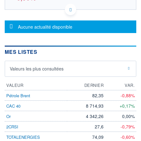
IT0005353575 CFM
DONNÉES TEMPS DIFFÉRÉ
Politique d'exécution
Message d'information
Aucune actualité disponible
Cotation sur les autres places
1,20
MES LISTES
1,15
Valeurs les plus consultées
1,10
09h28
09h56
VALEUR
DERNIER
VAR.
SECTEUR
82,35
-0,88%
Pétrole Brent
PÉTROLE ET GAZ
8 714,93
+0,17%
CAC 40
OUVERTURE
CLÔTURE VEILLE
1,180
1,110
4 342,26
0,00%
Or
+ HAUT
+ BAS
1,190
1,100
27,6
-0,79%
2CRSI
74,09
-0,60%
TOTALENERGIES
VOLUME
CAPITAL ÉCHANGÉ