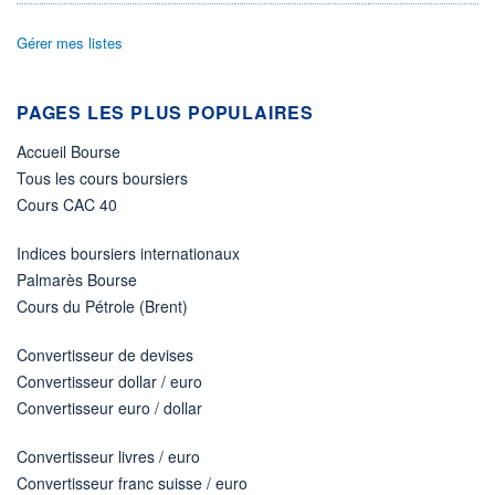
2 700
0,05%
VALORISATION
DERNIER ÉCHANGE
Gérer mes listes
6 MEUR
07.08.26 / 10:24:03
LIMITE À LA
LIMITE À LA
BAISSE
HAUSSE
PAGES LES PLUS POPULAIRES
1,050
1,150
Accueil Bourse
RENDEMENT
PER ESTIMÉ
ESTIMÉ 2026
2026
Tous les cours boursiers
-
-
Cours CAC 40
DERNIER
DATE
DIVIDENDE
DERNIER
DIVIDENDE
0,00 EUR
Indices boursiers internationaux
-
Palmarès Bourse
PROCHAIN
Cours du Pétrole (Brent)
DIVIDENDE
-
Convertisseur de devises
ÉLIGIBILITÉ
PEA
PEA-PME
Convertisseur dollar / euro
Non éligible
Convertisseur euro / dollar
Boursobank
Convertisseur livres / euro
+ PORTEFEUILLE
+ LISTE
Convertisseur franc suisse / euro