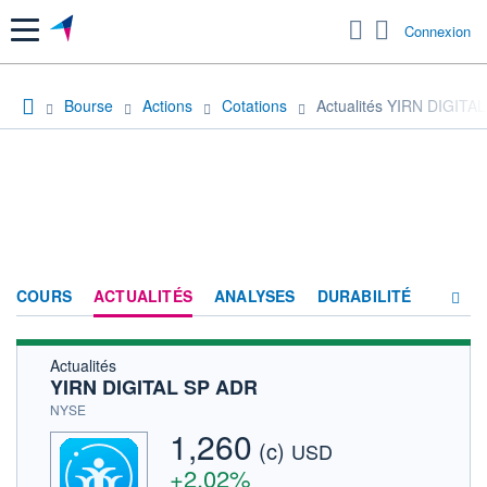
Menu
Connexion
Bourse
Actions
Cotations
Actualités YIRN DIGITA
COURS
ACTUALITÉS
ANALYSES
DURABILITÉ
Actualités
CONSENSUS
YIRN DIGITAL SP ADR
SOCIÉTÉ
NYSE
1,260
(c)
HISTORIQUE
USD
+2,02%
ACTIONNAIRES