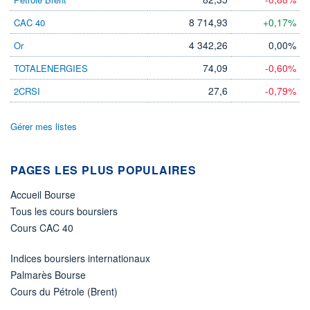
LIMITE À LA
LIMITE À LA
BAISSE
HAUSSE
8 714,93
+0,17%
CAC 40
36,350
0,000
4 342,26
0,00%
Or
RENDEMENT
PER ESTIMÉ
ESTIMÉ 2026
2026
74,09
-0,60%
TOTALENERGIES
-
-
27,6
-0,79%
2CRSI
DERNIER
ÉCHANGE
07.08.26 / 21:59:54
Gérer mes listes
ÉLIGIBILITÉ
RISQUE ESG
-
-
PAGES LES PLUS POPULAIRES
+ PORTEFEUILLE
+ LISTE
Accueil Bourse
Tous les cours boursiers
Cours CAC 40
Indices boursiers internationaux
Palmarès Bourse
Cours du Pétrole (Brent)