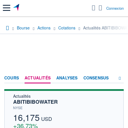
Menu
Connexion
Bourse
Actions
Cotations
Actualités ABITIBIBOW
COURS
ACTUALITÉS
ANALYSES
CONSENSUS
Actualités
SOCIÉTÉ
ABITIBIBOWATER
HISTORIQUE
NYSE
16,175
ACTIONNAIRES
USD
+36,73%