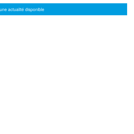
sage d'information
une actualité disponible