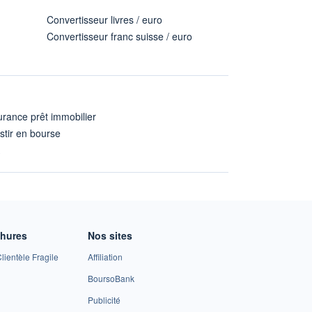
Convertisseur livres / euro
Convertisseur franc suisse / euro
rance prêt immobilier
stir en bourse
A
chures
Nos sites
lientèle Fragile
Affiliation
BoursoBank
Publicité