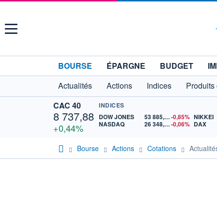
Menu
BOURSE
ÉPARGNE
BUDGET
IM
Actualités
Actions
Indices
Produits
CAC 40
INDICES
8 737,88
DOW JONES
53 885,10
-0,85%
NIKKEI
NASDAQ
26 348,35
-0,06%
DAX
+0,44%
Bourse
Actions
Cotations
Actualit