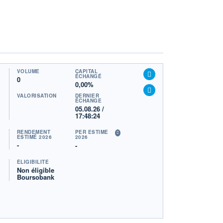
VOLUME
CAPITAL
ÉCHANGÉ
0
0,00%
VALORISATION
DERNIER
ÉCHANGE
05.08.26 /
17:48:24
RENDEMENT
PER ESTIMÉ
ESTIMÉ 2026
2026
-
-
ÉLIGIBILITÉ
Non éligible
Boursobank