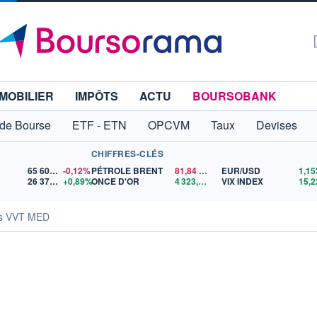
MOBILIER
IMPÔTS
ACTU
BOURSOBANK
 de Bourse
ETF - ETN
OPCVM
Taux
Devises
CHIFFRES-CLÉS
65 606,71
-0,12%
PÉTROLE BRENT
81,84
$US
EUR/USD
26 373,93
+0,89%
ONCE D'OR
4 323,21
$US
VIX INDEX
15,2
és VVT MED