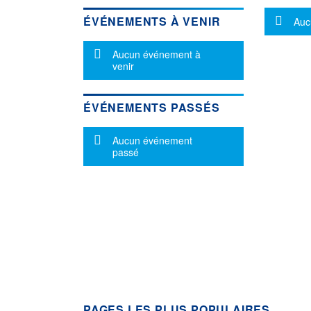
Mes
ÉVÉNEMENTS À VENIR
Auc
Message d'information
Aucun événement à
venir
ÉVÉNEMENTS PASSÉS
Message d'information
Aucun événement
passé
PAGES LES PLUS POPULAIRES