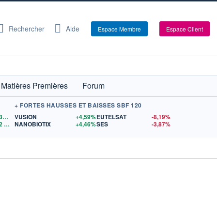
Rechercher
Aide
Espace Membre
Espace Client
Matières Premières
Forum
+ FORTES HAUSSES ET BAISSES SBF 120
1,1530
$US
VUSION
+4,59%
EUTELSAT
-8,19%
2
$US
NANOBIOTIX
+4,46%
SES
-3,87%