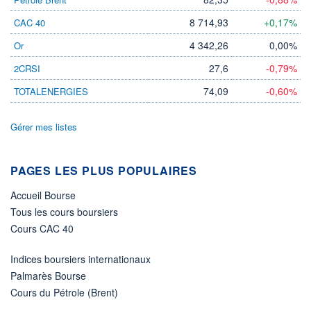
DERNIER
DATE
DIVIDENDE
DERNIER
DIVIDENDE
8 714,93
+0,17%
CAC 40
0,00 CAD
-
4 342,26
0,00%
Or
PROCHAIN
DIVIDENDE
27,6
-0,79%
2CRSI
-
74,09
-0,60%
TOTALENERGIES
ÉLIGIBILITÉ
Non éligible
Boursobank
Gérer mes listes
+ PORTEFEUILLE
+ LISTE
PAGES LES PLUS POPULAIRES
Accueil Bourse
Tous les cours boursiers
Cours CAC 40
Indices boursiers internationaux
Palmarès Bourse
Cours du Pétrole (Brent)