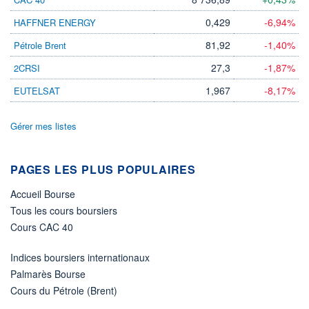
LIMITE À LA
LIMITE À LA
0,429
-6,94%
HAFFNER ENERGY
BAISSE
HAUSSE
0,000
0,000
81,92
-1,40%
Pétrole Brent
RENDEMENT
PER ESTIMÉ
ESTIMÉ 2026
2026
27,3
-1,87%
2CRSI
-
-
1,967
-8,17%
EUTELSAT
DERNIER
DATE
DIVIDENDE
DERNIER
DIVIDENDE
0,00 CAD
-
Gérer mes listes
PROCHAIN
DIVIDENDE
-
PAGES LES PLUS POPULAIRES
ÉLIGIBILITÉ
Accueil Bourse
Non éligible
Boursobank
Tous les cours boursiers
Cours CAC 40
+ PORTEFEUILLE
+ LISTE
Indices boursiers internationaux
Palmarès Bourse
Cours du Pétrole (Brent)