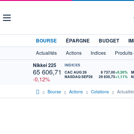
Menu
BOURSE
ÉPARGNE
BUDGET
IM
Actualités
Actions
Indices
Produits
Nikkei 225
INDICES
65 606,71
CAC AUG 26
8 737,00
+0,30%
M
NASDAQ SEP26
29 830,75
+1,11%
N
-0,12%
Bourse
Actions
Cotations
Actuali