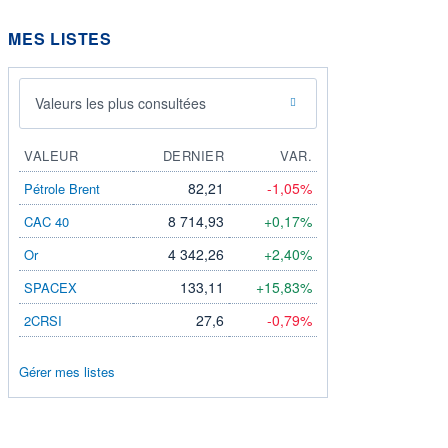
MES LISTES
Valeurs les plus consultées
VALEUR
DERNIER
VAR.
82,21
-1,05%
Pétrole Brent
8 714,93
+0,17%
CAC 40
4 342,26
+2,40%
Or
133,11
+15,83%
SPACEX
27,6
-0,79%
2CRSI
Gérer mes listes