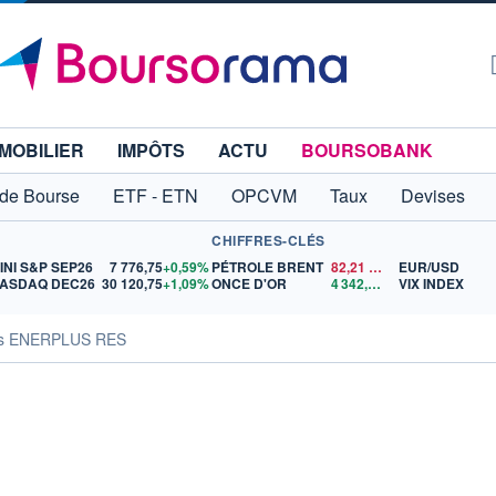
MOBILIER
IMPÔTS
ACTU
BOURSOBANK
 de Bourse
ETF - ETN
OPCVM
Taux
Devises
CHIFFRES-CLÉS
INI S&P SEP26
7 776,75
+0,59%
PÉTROLE BRENT
82,21
$US
EUR/USD
ASDAQ DEC26
30 120,75
+1,09%
ONCE D'OR
4 342,26
$US
VIX INDEX
tés ENERPLUS RES