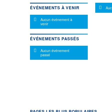
Mes
ÉVÉNEMENTS À VENIR
Auc
Message d'information
Aucun événement à
venir
ÉVÉNEMENTS PASSÉS
Message d'information
Aucun événement
passé
PAGES LES PLUS POPULAIRES