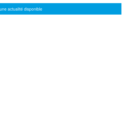
sage d'information
une actualité disponible