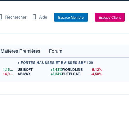
Rechercher
Aide
Espace Membre
Espace Client
Matières Premières
Forum
+ FORTES HAUSSES ET BAISSES SBF 120
1,1559
$US
UBISOFT
+4,43%
WORLDLINE
-5,12%
14,90
$US
ABIVAX
+3,54%
EUTELSAT
-4,58%