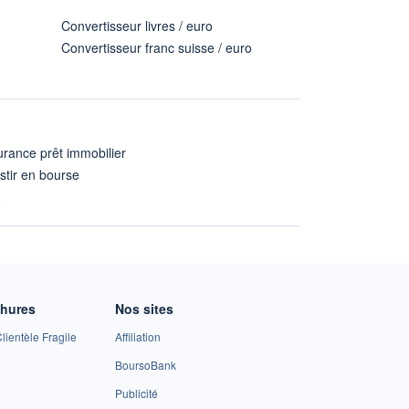
Convertisseur livres / euro
Convertisseur franc suisse / euro
rance prêt immobilier
stir en bourse
A
chures
Nos sites
lientèle Fragile
Affiliation
BoursoBank
Publicité