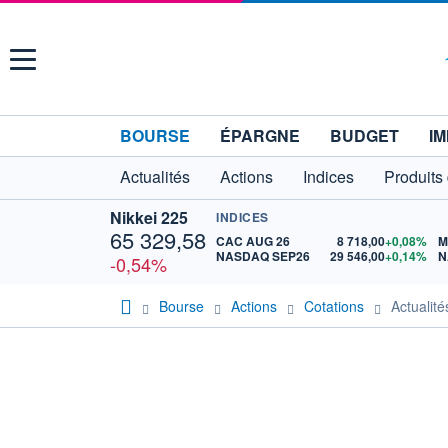
Menu
BOURSE
ÉPARGNE
BUDGET
IM
Actualités
Actions
Indices
Produits
Nikkei 225
INDICES
65 329,58
CAC AUG 26
8 718,00
+0,08%
M
NASDAQ SEP26
29 546,00
+0,14%
N
-0,54%
Bourse
Actions
Cotations
Actuali