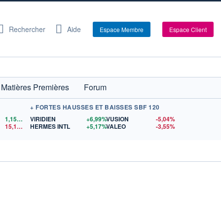
Rechercher
Aide
Espace Membre
Espace Client
Matières Premières
Forum
+ FORTES HAUSSES ET BAISSES SBF 120
1,1521
$US
VIRIDIEN
+6,99%
VUSION
-5,04%
15,15
$US
HERMES INTL
+5,17%
VALEO
-3,55%