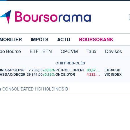
MOBILIER
IMPÔTS
ACTU
BOURSOBANK
 de Bourse
ETF - ETN
OPCVM
Taux
Devises
CHIFFRES-CLÉS
INI S&P SEP26
7 736,00
+0,06%
PÉTROLE BRENT
83,67
$US
EUR/USD
ASDAQ DEC26
29 841,00
+0,15%
ONCE D'OR
4 232,42
$US
VIX INDEX
tés CONSOLIDATED HCI HOLDINGS B