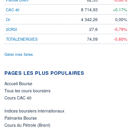
14 602 MCAD
DERNIER ÉCHANGE
8 714,93
+0,17%
CAC 40
07.08.26 / 21:59:54
4 342,26
0,00%
Or
LIMITE À LA
LIMITE À LA
BAISSE
HAUSSE
27,6
-0,79%
2CRSI
4,832
338,240
74,09
-0,60%
TOTALENERGIES
RENDEMENT
PER ESTIMÉ
ESTIMÉ 2026
2026
3,32%
21,56
Gérer mes listes
DERNIER
DATE
DIVIDENDE
DERNIER
DIVIDENDE
0,00 CAD
-
PAGES LES PLUS POPULAIRES
PROCHAIN
DIVIDENDE
Accueil Bourse
-
Tous les cours boursiers
ÉLIGIBILITÉ
Cours CAC 40
Non éligible
Boursobank
Indices boursiers internationaux
Palmarès Bourse
+ PORTEFEUILLE
+ LISTE
Cours du Pétrole (Brent)