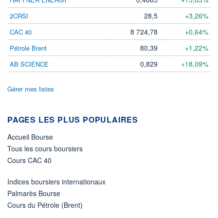
LIMITE À LA
LIMITE À LA
BAISSE
HAUSSE
28,5
+3,26%
2CRSI
0,0000
0,0000
8 724,78
+0,64%
CAC 40
RENDEMENT
PER ESTIMÉ
ESTIMÉ 2026
2026
-
-
80,39
+1,22%
Pétrole Brent
DERNIER
0,829
+18,09%
AB SCIENCE
ÉCHANGE
05.08.26 / 17:23:53
Gérer mes listes
ÉLIGIBILITÉ
Non éligible
Boursobank
PAGES LES PLUS POPULAIRES
+ PORTEFEUILLE
+ LISTE
Accueil Bourse
Tous les cours boursiers
Cours CAC 40
Indices boursiers internationaux
Palmarès Bourse
Cours du Pétrole (Brent)