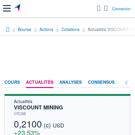
Menu
Connexion
Bourse
Actions
Cotations
Actualités VISCOUNT M
COURS
ACTUALITÉS
ANALYSES
CONSENSUS
Actualités
SOCIÉTÉ
VISCOUNT MINING
HISTORIQUE
OTCBB
0,2100
(c)
ACTIONNAIRES
USD
+23,53%