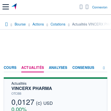
Menu
Connexion
Bourse
Actions
Cotations
Actualités VINCERX P
COURS
ACTUALITÉS
ANALYSES
CONSENSUS
Actualités
SOCIÉTÉ
VINCERX PHARMA
HISTORIQUE
OTCBB
0,0127
(c)
ACTIONNAIRES
USD
0,00%